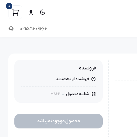
0
02155609666
فروشنده
فروشنده ای یافت نشد
3864
شناسه محصول
محصول موجود نمیباشد