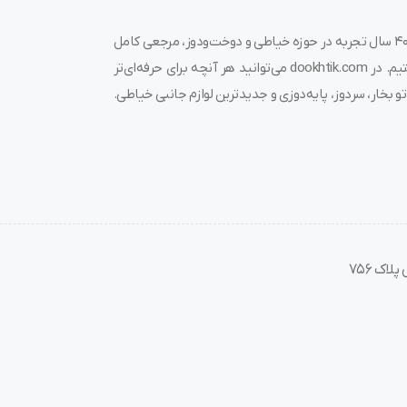
به دوختیک خوش آمدید! 🌟 ما در فروشگاه چرخ خیاطی دوختیک، با بیش از ۴۰ سال تجربه در حوزه خیاطی و دوخت‌ودوز، مرجعی کامل
کش خاص
برای خرید چرخ خیاطی، قیمت چرخ خیاطی، لوازم جانبی و قطعات مرتبط هستیم. در dookhtik.com می‌توانید هر آنچه برای حرفه‌ای‌تر
و بخار، سردوز، پایه‌دوزی و جدیدترین لوازم جانبی خیاطی.
به زیبایی ندارد. این پوشش باعث می‌شود اصطکاک سوزن با پارچه کاهش یابد، گرمای
ین احتمال گیرکردن نخ یا سایش روی بافت پارچه کمتر می‌شود.
ی‌شود این محصول را فقط از یک
فروشگاه تخصصی سوزن صنعتی
تهیه کن
اک 756
خرید، و مهم‌تر از همه،
ضمانت اصالت سوزن گروز
را در اختیار شما قرار م