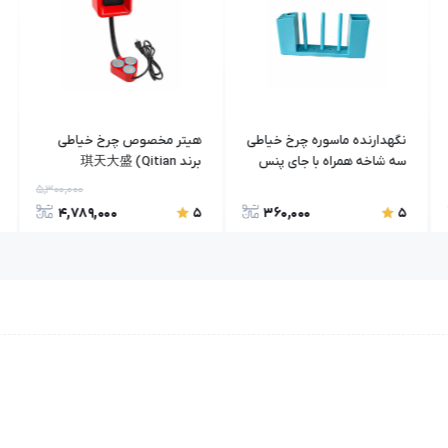
نگهدارنده ماسوره چرخ خیاطی
هیتر مخصوص چرخ خیاطی
سه شاخه همراه با جای پنس
برند 琪天大盛 (Qitian
Daxing)
5,300,000
4,789,000
360,000
5
5