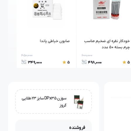
خودکار نقره ای ضخیم مناسب
صابون خیاطی پاندا
ماسوره
چرم بسته ۵۰ عدد
450,000
600,000
349,000
498,000
5
5
5
سوزن DPx35 سایز 23 طلایی
گروز
فروشنده