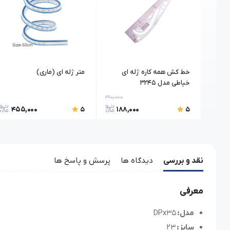
خط کش همه کاره ژله ای
متر ژله ای (ماری)
خیاطی مدل 3245
290,000
7,200,0
455,000
188,000
6,
5
5
نقد و بررسی
دیدگاه ها
پرسش و پاسخ ها
معرفی
مدل:
DPx35
سایز:
23