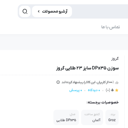
آرشیو محصولات
تماس با ما
گروز
سوزن DPx35 سایز 23 طلایی گروز
100٪ از کاربران، این کالا را پیشنهاد کرده اند.
5
(0)
0 دیدگاه
0 پرسش
خصوصیات برجسته:
برند:
کشور ساخت:
مدل:
Groz
آلمان
DPx35 طلایی