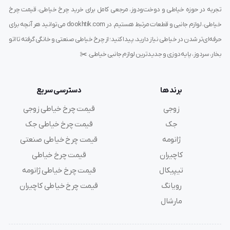
تجربه در حوزه خیاطی و دوخت‌ودوز، مرجعی کامل برای خرید چرخ خیاطی، قیمت چرخ
مدل:
CZ1-2D
خیاطی، لوازم جانبی و قطعات مرتبط هستیم. در dookhtik.com می‌توانید هر آنچه برای
برند:
دایانگ (DAYANG)
حرفه‌ای‌تر شدن در خیاطی نیاز دارید، پیدا کنید؛ از چرخ خیاطی صنعتی و خانگی گرفته تا اتو
نوع کاربری:
صنعتی – مناسب برای خیاطان حرفه‌ای و
بخار، سردوز، پایه‌دوزی و جدیدترین لوازم جانبی خیاطی. ✂️
تولیدی‌ها
سرعت موتور:
تنظیم‌شونده برای دقت بیشتر
برند ها
دسترسی سریع
قابلیت کار بر روی انواع پارچه‌ها
زوجی
قیمت چرخ خیاطی زوجی
دارای سیستم محافظتی برای جلوگیری از آسیب پارچه
جک
قیمت چرخ خیاطی جک
منبع تغذیه:
برق صنعتی
ژانومه
قیمت چرخ خیاطی صنعتی
کاچیران
قیمت چرخ خیاطی
تیپیکال
قیمت چرخ خیاطی ژانومه
راهنمای خرید دریل یا سوراخ کن شلوار دایانگ CZ1-2D
رویانگ
قیمت چرخ خیاطی کاچیران
هنگام خرید این دستگاه به
نوع موتور، قابلیت تنظیم عمق
مارشال
سوراخ، جنس تیغه‌ها و وزن دستگاه
توجه کنید. همچنین