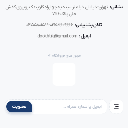
بهتر است از
نشانی:
تهران-خیابان خیام نرسیده به چهارراه گلوبندک روبروی کفش
فروشگاه‌های
خریداری
کیفیت و خدمات
اطمینان
ملی پلاک 756
معتبر
کنید تا از
پس از فروش
حاصل نمایید.
تلفن پشتیبانی:
02155609666-02155801599
ایمیل:
dookhtik@gmail.com
خرید دریل یا سوراخ کن شلوار دایانگ CZ1-2D از
فروشگاه چرخ خیاطی
مجوز های فروشگاه
اگر به دنبال
دستگاهی حرفه‌ای و بادوام
برای تولیدی و
خیاطی خود هستید،
سوراخ کن شلوار دایانگ CZ1-2D
انتخاب
مناسبی خواهد بود. می‌توانید این محصول را از
فروشگاه آنلاین چرخ خیاطی
با
قیمت مناسب و ارسال سریع
خریداری کنید.
عضویت