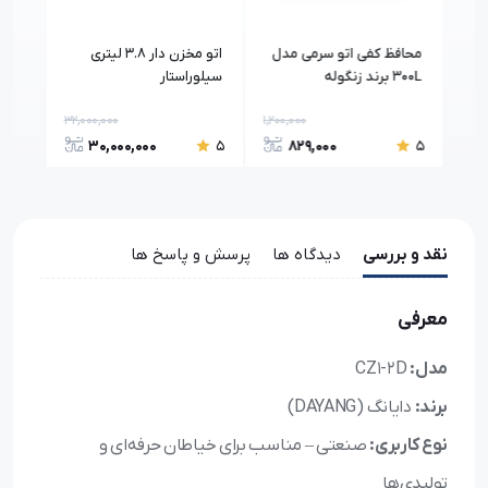
محافظ کفی اتو سرمی مدل
اتو مخزن دار 3.8 لیتری
اتو 
300L برند زنگوله
سیلوراستار
همرا
32,000,000
1,200,000
17,5
30,000,000
829,000
5
5
5
نقد و بررسی
دیدگاه ها
پرسش و پاسخ ها
معرفی
مدل:
CZ1-2D
برند:
دایانگ (DAYANG)
نوع کاربری:
صنعتی – مناسب برای خیاطان حرفه‌ای و
تولیدی‌ها