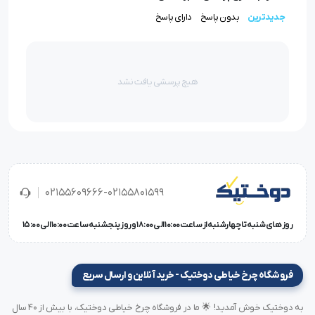
سوراخ کردن شلوار
برای دوخت دکمه یا پرچ
جدیدترین
بدون پاسخ
دارای پاسخ
سوراخ‌کاری روی پارچه‌های ضخیم مانند جین و کتان
استفاده در تولید لباس‌های صنعتی و رسمی
هیچ پرسشی یافت نشد
مشخص کردن جای دوخت و دکمه‌ها در خیاطی حرفه‌ای
مزایای استفاده از دریل پارچه‌ای دایانگ CZ1-2D
دقت بالا در سوراخ‌کاری پارچه
کاهش مصرف انرژی و افزایش بازدهی تولید
02155609666-02155801599
عملکرد سریع و بدون خطا
روز های شنبه تا چهارشنبه از ساعت 10:00 الی 18:00 و روز پنجشنبه ساعت 10:00 الی 15:00
مناسب برای انواع پارچه از جمله کتان، جین، چرم و پلی‌استر
مکانیزم کاربری آسان برای اپراتورها
فروشگاه چرخ خیاطی دوختیک - خرید آنلاین و ارسال سریع
مشخصات فنی دریل یا سوراخ کن شلوار دایانگ CZ1-2D
به دوختیک خوش آمدید! 🌟 ما در فروشگاه چرخ خیاطی دوختیک، با بیش از ۴۰ سال