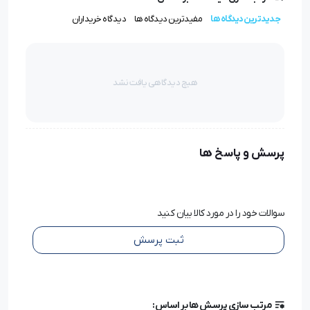
جدیدترین دیدگاه ها
مفیدترین دیدگاه ها
دیدگاه خریداران
می‌گیرد. این دستگاه به خیاطان و تولیدکنندگان لباس کمک
می‌کند تا محل دکمه‌ها، پرچ‌ها و قطعات جانبی را با دقت و
سرعت بالا مشخص کنند.
هیچ دیدگاهی یافت نشد
چرا دریل یا سوراخ کن شلوار دایانگ CZ1-2D؟
سرعت و دقت بالا
پرسش و پاسخ ها
امکان تنظیم اندازه و عمق سوراخ‌کاری
قابل استفاده در تولید شلوار، کاپشن و کت
سوالات خود را در مورد کالا بیان کنید
موتور قوی و کم‌مصرف
ثبت پرسش
دوام و کیفیت بالا در محیط‌های صنعتی
کاربردهای دریل یا سوراخ کن شلوار دایانگ CZ1-2D
مرتب سازی پرسش ها بر اساس: