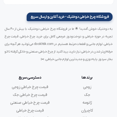
مشخصات فنی
فروشگاه چرخ خیاطی دوختیک - خرید آنلاین و ارسال سریع
ویژگی
توضیحات
مدل سوزن
DPx35 LL
به دوختیک خوش آمدید! 🌟 ما در فروشگاه چرخ خیاطی دوختیک، با بیش از ۴۰ سال
تجربه در حوزه خیاطی و دوخت‌ودوز، مرجعی کامل برای خرید چرخ خیاطی، قیمت چرخ
سایز
18
خیاطی، لوازم جانبی و قطعات مرتبط هستیم. در dookhtik.com می‌توانید هر آنچه برای
برند
Groz-Beckert
حرفه‌ای‌تر شدن در خیاطی نیاز دارید، پیدا کنید؛ از چرخ خیاطی صنعتی و خانگی گرفته تا اتو
نوع نوک
LL Point (نوک شیار بلند مخصوص چرم)
بخار، سردوز، پایه‌دوزی و جدیدترین لوازم جانبی خیاطی. ✂️
کاربرد
دوخت چرم، روکش و پارچه‌های ضخیم
برند ها
دسترسی سریع
جنس
فولاد آلیاژی مقاوم
زوجی
قیمت چرخ خیاطی زوجی
سازگاری
چرخ‌های صنعتی سیستم DPx35
جک
قیمت چرخ خیاطی جک
ژانومه
قیمت چرخ خیاطی صنعتی
کاچیران
قیمت چرخ خیاطی