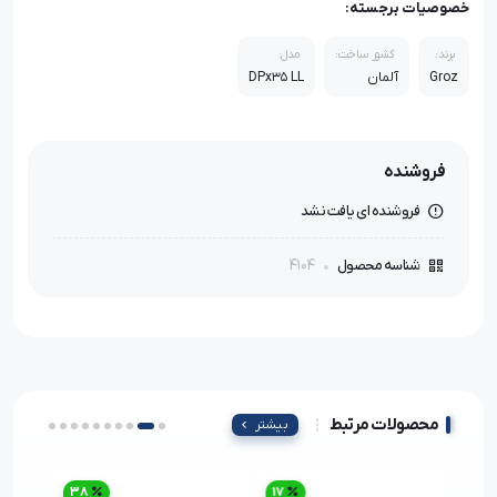
خصوصیات برجسته:
برند:
کشور ساخت:
مدل:
Groz
آلمان
DPx35 LL
فروشنده
فروشنده ای یافت نشد
4104
شناسه محصول
محصولات مرتبط
بیشتر
38
17
79