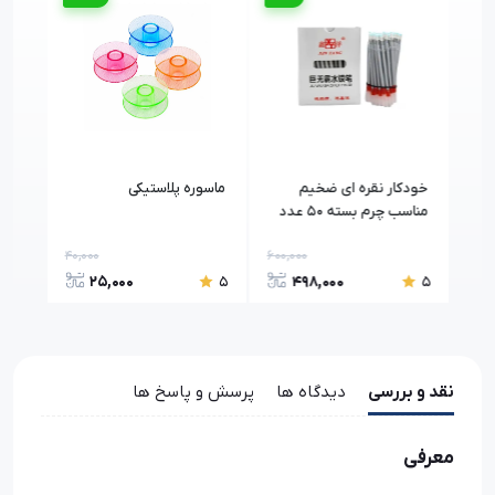
خودکار نقره ای ضخیم
ماسوره پلاستیکی
نگهد
مناسب چرم بسته ۵۰ عدد
خیاط
طرح 
40,000
600,000
50,0
25,000
498,000
5
5
5
نقد و بررسی
دیدگاه ها
پرسش و پاسخ ها
معرفی