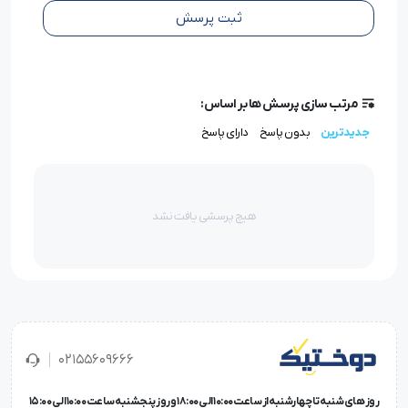
می‌کنند.
ثبت پرسش
جنس فولاد آلیاژی مقاوم
تحمل فشار بالا و جلوگیری از خمیدگی و شکستگی.
دوخت روان و بدون پارگی نخ
کاهش اصطکاک بین نخ و سوزن برای بهبود کیفیت دوخت.
مرتب سازی پرسش ها بر اساس:
مناسب برای دوخت‌های تزئینی و صنعتی
جدیدترین
بدون پاسخ
دارای پاسخ
ایده‌آل برای دوخت‌های نمایان در مبلمان و روکش‌ها.
هیچ پرسشی یافت نشد
کاربردهای سوزن DPx35 LL سایز 18 گروز
دوخت
چرم طبیعی و مصنوعی
در کیف‌دوزی و کفاشی
دوخت
روکش صندلی خودرو
با خطوط منظم و محکم
دوخت
مبلمان و محصولات دکوراسیون داخلی
دوخت
برزنت و پارچه‌های صنعتی ضخیم
02155609666
تولید محصولات چرمی تزئینی و اکسسوری
روز های شنبه تا چهارشنبه از ساعت 10:00 الی 18:00 و روز پنجشنبه ساعت 10:00 الی 15:00