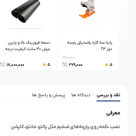
پایه سه کاره پلاستیکی راسته
تسمه فیوزینگ بالا و پایین
دوز T3
عرض 30 سانت کیفیت درجه
یک
350,000
350,00
18,000,000
279,000
24
5
5
نقد و بررسی
دیدگاه ها
پرسش و پاسخ ها
معرفی
نصب دکمه روی پارچه‌های ضخیم مثل پالتو، مانتو، کاپشن