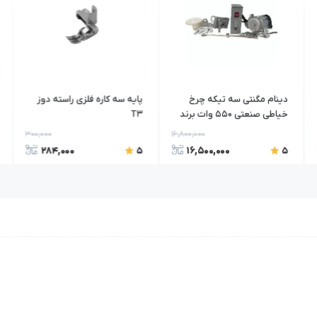
دینام مگنتی سه تیکه چرخ
پایه سه کاره فلزی راسته دوز
خیاطی صنعتی 550 وات برند
T3
Rosatex
300,000
16,800,000
284,000
16,500,000
5
5