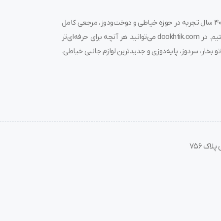
‌خوان
به دوختیک خوش آمدید! 🌟 ما در فروشگاه چرخ خیاطی دوختیک، با بیش از ۴۰ سال تجربه در حوزه خیاطی و دوخت‌ودوز، مرجعی کامل
برای خرید چرخ خیاطی، قیمت چرخ خیاطی، لوازم جانبی و قطعات مرتبط هستیم. در dookhtik.com می‌توانید هر آنچه برای حرفه‌ای‌تر
و بخار، سردوز، پایه‌دوزی و جدیدترین لوازم جانبی خیاطی.
چه زیر دکمه)
رادر و سینگر
اک 756
ن پایه بهترین انتخابته!