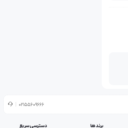
 راحت‌تر
02155609666
برند ها
دسترسی سریع