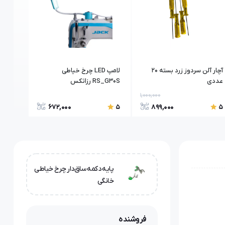
آچار آلن سردوز زرد بسته 20
لامپ LED چرخ خیاطی
دینام 
عددی
RS_G30S رزاتکس
satex
1,000,000
672,000
899,000
5
5
5
پایه دکمه ساق‌دار چرخ خیاطی
خانگی
فروشنده