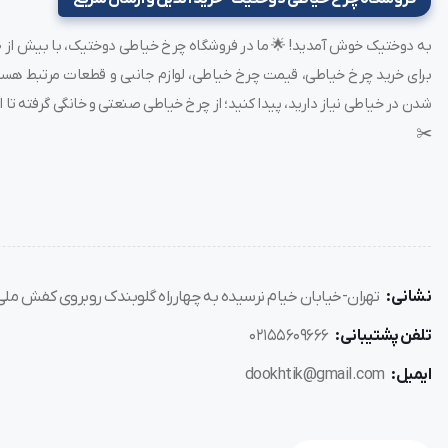
مناسب برای مزون‌ها و خیاطان خانگی که
دوخت تمیز و حرفه‌ای
می
مزایای استفاده از
پایه دکمه ساق‌دار خانگی
شدن در خیاطی نیاز دارید، پیدا کنید؛ از چرخ خیاطی صنعتی و خانگی گرفته تا ات
ایجاد فاصله‌ی مناسب بین پارچه و دکمه (برای عبور راحت نخ یا پار
✂️
افزایش دوام دکمه
و جلوگیری از جدا شدن سریع
دوخت تمیز و یکنواخت برای تمام دکمه‌ها
قابل استفاده با چرخ‌های خیاطی خانگی رایج مثل ژانومه، کاچیران، ب
نشانی:
تهران-خیابان خیام نرسیده به چهارراه گلوبندک روبروی کفش ملی پل
تلفن پشتیبانی:
02155609666
مناسب برای
دوخت دکمه روی لباس‌های چند لایه
ایمیل:
dookhtik@gmail.com
اگه می‌خوای دکمه‌هات روی لباس حرفه‌ای و بدون دردسر دوخته بشن، ای