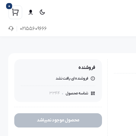
0
02155609666
فروشنده
فروشنده ای یافت نشد
3344
شناسه محصول
محصول موجود نمیباشد