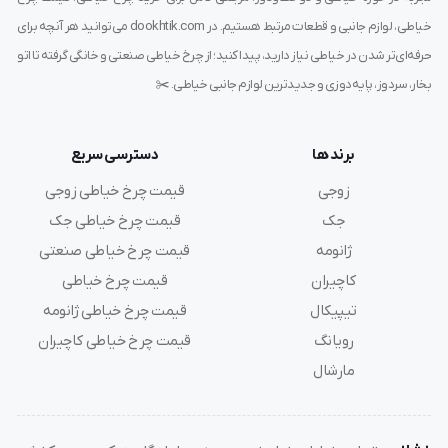
Bird
خیاطی، لوازم جانبی و قطعات مرتبط هستیم. در dookhtik.com می‌توانید هر آنچه برای
حرفه‌ای‌تر شدن در خیاطی نیاز دارید، پیدا کنید؛ از چرخ خیاطی صنعتی و خانگی گرفته تا اتو
فرمولاسیون پیشرفته
بخار، سردوز، پایه‌دوزی و جدیدترین لوازم جانبی خیاطی. ✂️
این محصول از
محصولات شوینده بلوبرد
با فرمولاسیون
پیشرفته‌ای طراحی شده که نه تنها لکه‌ها را از بین می‌برد، بلکه
برند ها
دسترسی سریع
از آسیب به رنگ و بافت پارچه جلوگیری می‌کند.
زوجی
قیمت چرخ خیاطی زوجی
جک
قیمت چرخ خیاطی جک
ژانومه
قیمت چرخ خیاطی صنعتی
عملکرد سریع
کاچیران
قیمت چرخ خیاطی
اسپری لکه بر بلوبرد با عملکرد سریع خود، در کمترین زمان
تیپیکال
قیمت چرخ خیاطی ژانومه
ممکن لکه‌ها را از بین می‌برد. این ویژگی به خصوص در مواقع
رویانگ
قیمت چرخ خیاطی کاچیران
اضطراری بسیار کارآمد است.
مارشال
بدون مواد مضر