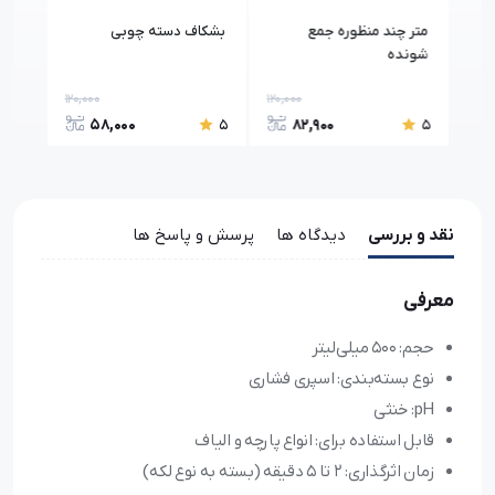
متر چند منظوره جمع
بشکاف دسته چوبی
رول
شونده
پلاست
120,000
120,000
650,
58,000
82,900
5
5
5
نقد و بررسی
دیدگاه ها
پرسش و پاسخ ها
معرفی
حجم: 500 میلی‌لیتر
نوع بسته‌بندی: اسپری فشاری
pH: خنثی
قابل استفاده برای: انواع پارچه و الیاف
زمان اثرگذاری: 2 تا 5 دقیقه (بسته به نوع لکه)