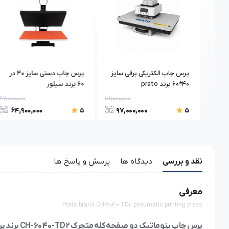
وسط
پرس چاپ الکتریکی برقی سایز
پرس چاپ دستی سایز ۴۰ در
40*60 برند prato
۶۰ برند سیلور
67,000,000
102,000,000
27,000,
64,900,000
97,000,000
26
5
5
نقد و بررسی
دیدگاه ها
پرسش و پاسخ ها
معرفی
Prato brand CH-6040-TD2 pneumatic printing press
پرس چاپ پنوماتیک دو صفحه کله متحرک CH-6040-TD2 برند پراتو