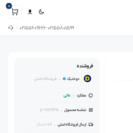
0
02155609666-02155801599
فروشنده
فروشگاه اصلی
دوختیک
عالی
عملکرد
p-17861135
شناسه محصول
ارسال فروشگاه اصلی
آماده ارسال