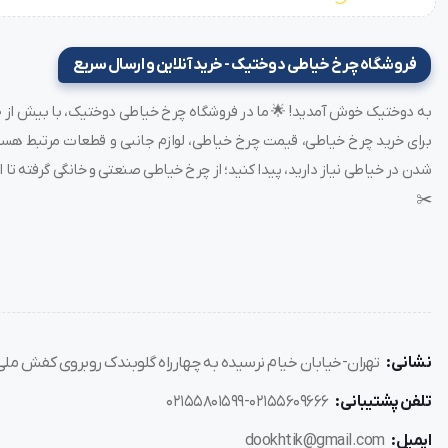
فروشگاه چرخ خیاطی دوختیک - خرید آنلاین و ارسال سریع
شدن در خیاطی نیاز دارید، پیدا کنید؛ از چرخ خیاطی صنعتی و خانگی گرفته تا ات
✂️
نشانی:
تهران-خیابان خیام نرسیده به چهارراه گلوبندک روبروی کفش ملی پل
تلفن پشتیبانی:
02155609666-02155801599
ایمیل:
dookhtik@gmail.com