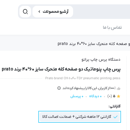
آرشیو محصولات
تماس با ما
له متحرک سایز 60*40 برند prato
دستگاه پرس چاپ پراتو
پرس چاپ پنوماتیک دو صفحه کله متحرک سایز 60*40 برند prato
Prato brand CH-6040-TD2 pneumatic printing press
100٪ از کاربران، این کالا را پیشنهاد کرده اند.
5
(0)
0 دیدگاه
0 پرسش
گارانتی:
گارانتی 12 ماهه شرکتی + ضمانت اصالت کالا