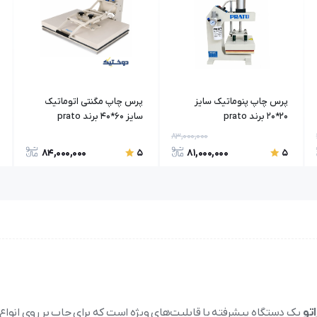
پرس چاپ پنوماتیک سایز
پرس چاپ مگنتی اتوماتیک
20*20 برند prato
سایز 60*40 برند prato
83,000,000
84,000,000
81,000,000
5
5
یک دستگاه پیشرفته با قابلیت‌های ویژه است که برای چاپ بر روی انواع پ