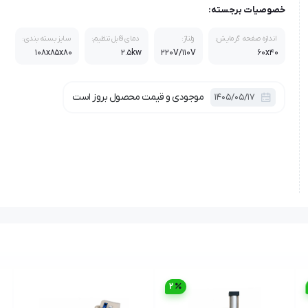
خصوصیات برجسته:
اندازه صفحه گرمایش:
ولتاژ:
دمای قابل تنظیم:
سایز بسته بندی:
108x85x80
2.5kw
220V/110V
60x40
موجودی و قیمت محصول بروز است
1405/05/17
2