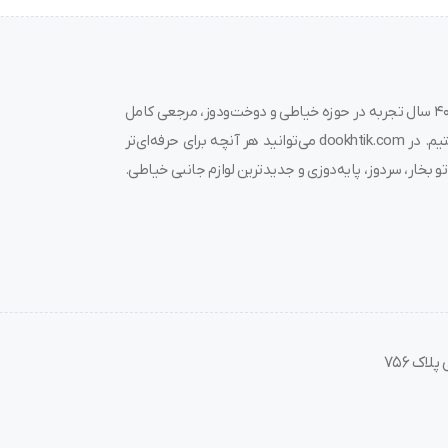
به دوختیک خوش آمدید! 🌟 ما در فروشگاه چرخ خیاطی دوختیک، با بیش از ۴۰ سال تجربه در حوزه خیاطی و دوخت‌ودوز، مرجعی کامل
برای خرید چرخ خیاطی، قیمت چرخ خیاطی، لوازم جانبی و قطعات مرتبط هستیم. در dookhtik.com می‌توانید هر آنچه برای حرفه‌ای‌تر
و بخار، سردوز، پایه‌دوزی و جدیدترین لوازم جانبی خیاطی.
اک 756