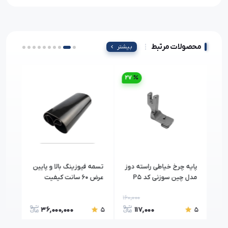
محصولات مرتبط
بیشتر
27
طی
پایه چرخ خیاطی راسته دوز
تسمه فیوزینگ بالا و پایین
پنک
مدل چین سوزنی کد P5
عرض ۶۰ سانت کیفیت
درجه یک
-F5
160,000
36,000,000
117,000
5
5
5