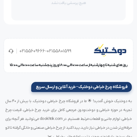
هیچ پرسشی یافت نشد
ویژگی باعث می‌شود که محافظ به‌طور مؤثر در برابر حرارت و
سایش مقاوم باشد.
۵. مناسب برای اتوهای گازی
این محافظ مخصوص اتوهای گازی طراحی شده و برای کارگاه‌ها
02155609666-02155801599
و صنایع که از اتوهای سنگین و با کاربری طولانی مدت
روز های شنبه تا چهارشنبه از ساعت 10:00 الی 18:00 و روز پنجشنبه ساعت 10:00 الی 15:00
استفاده می‌کنند، بسیار مناسب است. استفاده از این محافظ
باعث می‌شود که اتو در وضعیت مطلوب باقی بماند.
فروشگاه چرخ خیاطی دوختیک - خرید آنلاین و ارسال سریع
به دوختیک خوش آمدید! 🌟 ما در فروشگاه چرخ خیاطی دوختیک، با بیش از ۴۰ سال
مشخصات فنی محافظ کفی اتو گازی برند زنگوله:
تجربه در حوزه خیاطی و دوخت‌ودوز، مرجعی کامل برای خرید چرخ خیاطی، قیمت چرخ
خیاطی، لوازم جانبی و قطعات مرتبط هستیم. در dookhtik.com می‌توانید هر آنچه برای
برند:
زنگوله
حرفه‌ای‌تر شدن در خیاطی نیاز دارید، پیدا کنید؛ از چرخ خیاطی صنعتی و خانگی گرفته تا اتو
نوع:
محافظ کفی اتو صنعتی
بخار، سردوز، پایه‌دوزی و جدیدترین لوازم جانبی خیاطی. ✂️