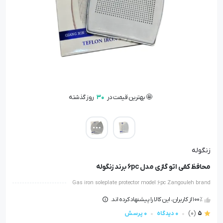
🤩 بهترین قیمت در
30
روز گذشته
👁️ +
200
نفر این کالا را مشاهده کرده‌اند
🤩 بهترین قیمت در
30
روز گذشته
زنگوله
محافظ کفی اتو گازی مدل 6pc برند زنگوله
Gas iron soleplate protector model 6pc Zangouleh brand
100٪ از کاربران، این کالا را پیشنهاد کرده اند.
5
(0)
0 دیدگاه
0 پرسش