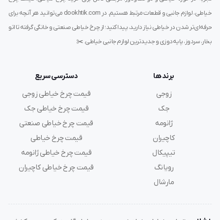
دوخت بخیه‌های مقاوم روی کوله‌پشتی، کاپشن، جلیقه ایمنی
خیاطی، لوازم جانبی و قطعات مرتبط هستیم. در dookhtik.com می‌توانید هر آنچه برای
حرفه‌ای‌تر شدن در خیاطی نیاز دارید، پیدا کنید؛ از چرخ خیاطی صنعتی و خانگی گرفته تا اتو
زیباسازی لبه‌ها، خطوط تزئینی، درزهای دوبل یا سه‌تایی
بخار، سردوز، پایه‌دوزی و جدیدترین لوازم جانبی خیاطی. ✂️
روی لباس
برند ها
دسترسی سریع
مزایای استفاده از پایه سه سوزنه کابویی تانکی
زوجی
قیمت چرخ خیاطی زوجی
دوخت هم‌زمان ۳ ردیف بخیه با فاصله یکسان و دقیق
جک
قیمت چرخ خیاطی جک
ژانومه
قیمت چرخ خیاطی صنعتی
افزایش سرعت و کیفیت تولید در کارگاه‌ها و خط تولید
کاچیران
قیمت چرخ خیاطی
تیپیکال
قیمت چرخ خیاطی ژانومه
مناسب برای پارچه‌های ضخیم بدون جمع‌شدگی یا کشش
رویانگ
قیمت چرخ خیاطی کاچیران
دوختی تزئینی، منظم و بسیار مقاوم
مارشال
نصب آسان روی چرخ‌های صنعتی سه سوزنه