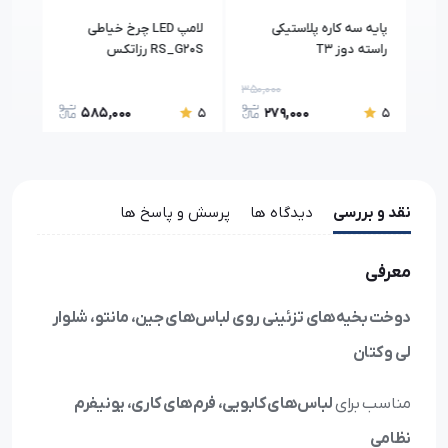
پایه سه کاره پلاستیکی
لامپ LED چرخ خیاطی
خط 
راسته دوز T3
RS_G20S رزاتکس
+ReD رزاتکس
350,000
18,0
585,000
279,000
5
5
5
نقد و بررسی
دیدگاه ها
پرسش و پاسخ ها
معرفی
دوخت بخیه‌های تزئینی روی لباس‌های جین، مانتو، شلوار
لی و کتان
مناسب برای
لباس‌های کابویی، فرم‌های کاری، یونیفرم
نظامی