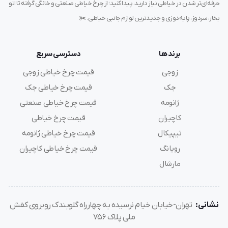
حرفه‌ای‌تر شدن در خیاطی نیاز دارید، پیدا کنید؛ از چرخ خیاطی صنعتی و خانگی گرفته تا اتو
ویژگی‌های عملکردی
بخار، سردوز، پایه‌دوزی و جدیدترین لوازم جانبی خیاطی. ✂️
بدنه صنعتی و فوق‌مقاوم
لرزش کم در سرعت‌های بالا
برند ها
دسترسی سریع
سازگار با سرووموتورهای کم‌صدا و کم‌مصرف
سیستم انتقال دقیق پارچه و کش
زوجی
قیمت چرخ خیاطی زوجی
عملکرد پایدار در تولیدات تیراژ بالا
جک
قیمت چرخ خیاطی جک
ژانومه
قیمت چرخ خیاطی صنعتی
این مشخصات، VC008A-12064P را به گزینه‌ای ایده‌آل برای
کاچیران
قیمت چرخ خیاطی
کارخانه‌ها و تولیدی‌های بزرگ تبدیل می‌کند.
تیپیکال
قیمت چرخ خیاطی ژانومه
رویانگ
قیمت چرخ خیاطی کاچیران
مارشال
کاربردهای چرخ خیاطی کمرکش 12 سوزنه
سیروبا
نشانی:
تهران-خیابان خیام نرسیده به چهارراه گلوبندک روبروی کفش
این دستگاه در بخش‌های مختلف صنعت پوشاک کاربرد دارد.
ملی پلاک 756