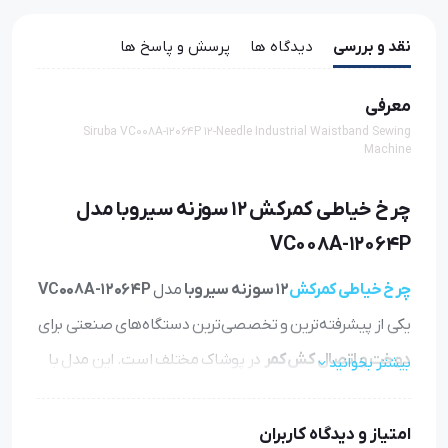
نقد و بررسی
دیدگاه ها
پرسش و پاسخ ها
معرفی
Siruba VC008A-12064P 12-Needle Industrial Waistband Sewing
Machine
چرخ خیاطی کمرکش 12 سوزنه سیروبا مدل
VC008A-12064P
چرخ خیاطی کمرکش
12 سوزنه سیروبا
مدل
VC008A-12064P
یکی از پیشرفته‌ترین و تخصصی‌ترین دستگاه‌های صنعتی برای
دوخت و اتصال کش کمر
در پوشاک مختلف است. این مدل با
بیشتر بخوانید
بهره‌گیری از سیستم 12 سوزنه، امکان ایجاد دوختی کاملاً
یکنواخت، مقاوم و استاندارد را روی کش و پارچه فراهم می‌کند
امتیاز و دیدگاه کاربران