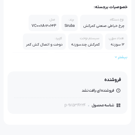
خصوصیات برجسته:
نوع دستگاه:
برند:
مدل:
چرخ خیاطی صنعتی کمرکش
Siruba
VC008A-12064P
تعداد سوزن:
سیستم دوخت:
کاربرد:
12 سوزنه
کمرکش چندسوزنه
دوخت و اتصال کش کمر
بیشتر
کیفیت دوخت:
ساختار:
مناسب:
بسیار یکنواخت و مقاوم
صنعتی و بادوام
تولید انبوه و تیراژ بالا
مزیت اصلی:
فروشنده
دوخت یکپارچه کش + سرعت و دوام بالا
فروشنده ای یافت نشد
p-97534224
شناسه محصول