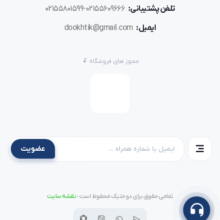
تلفن پشتیبانی:
02155609666-02155801599
مناسب برای دوخت:
ایمیل:
dookhtik@gmail.com
کش کمر شلوار ورزشی
شلوار راحتی مردانه و زنانه
مجوز های فروشگاه
لباس بچگانه
شلوار بارداری
لباس‌های خانگی کش‌دار
پوشاک اسپرت و فیتنس
در هر تولیدی که کیفیت و دوام کش کمر اهمیت دارد، این
دستگاه یک انتخاب حرفه‌ای است.
عضویت
تفاوت VC008A-12064P با کمرکش‌های
تمامی حقوق برای دوختیک محفوظ است -
نقشه سایت
معمولی
تعداد سوزن بیشتر (12 سوزنه)