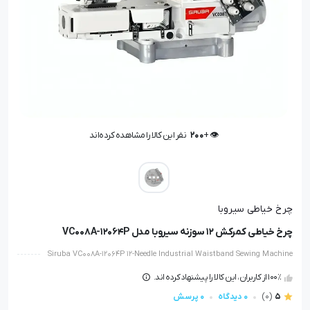
👁️ +
200
نفر این کالا را مشاهده کرده‌اند
👁️ +
200
نفر این کالا را مشاهده کرده‌اند
چرخ خیاطی سیروبا
چرخ خیاطی کمرکش 12 سوزنه سیروبا مدل VC008A-12064P
Siruba VC008A-12064P 12-Needle Industrial Waistband Sewing Machine
100٪ از کاربران، این کالا را پیشنهاد کرده اند.
5
(0)
0 دیدگاه
0 پرسش