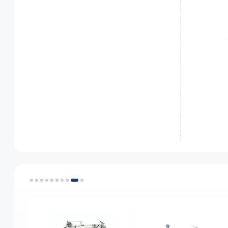
رت، ژرسه