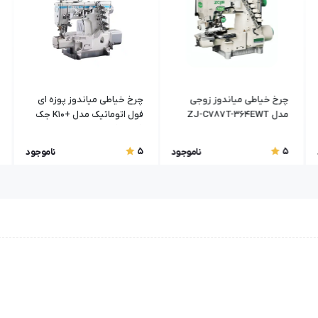
چرخ خیاطی میاندوز زوجی
چرخ خیاطی میاندوز پوزه ای
مدل ZJ-C787T-364EWT
فول اتوماتیک مدل +K10 جک
(Jack)
5
5
ناموجود
ناموجود