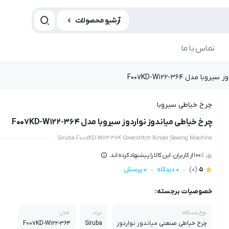
آرشیو محصولات
تماس با ما
 مدل F007KD-W122-364
چرخ خیاطی سیروبا
چرخ خیاطی میاندوز نواردوز سیروبا مدل F007KD-W122-364
Siruba F007KD-W122-364 Coverstitch Binder Sewing Machine
100٪ از کاربران، این کالا را پیشنهاد کرده اند.
5
(0)
0 دیدگاه
0 پرسش
خصوصیات برجسته:
نوع دستگاه:
برند:
مدل:
چرخ خیاطی صنعتی میاندوز نواردوز
Siruba
F007KD-W122-364