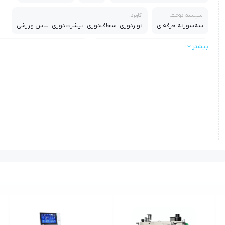
سیستم دوخت:
کاربرد:
سه‌سوزنه حرفه‌ای
نواردوزی، سجاف‌دوزی، تیشرت‌دوزی، لباس ورزشی
بیشتر
سازگار با بایندر:
سیستم انتقال:
مدل‌های W122 و سایر بایندرهای استاندارد
مخصوص پارچه‌های کشی و ژرسه
موتور:
کیفیت دوخت:
مناسب پارچه:
سرووموتور کم‌مصرف و کم‌صدا
یکنواخت، تمیز و مقاوم
کشی، نخی، اسپ
بدنه:
مزیت اصلی:
صنعتی و مقاوم
ترکیب میاندوز + نواردوز حرفه‌ای در یک دستگاه