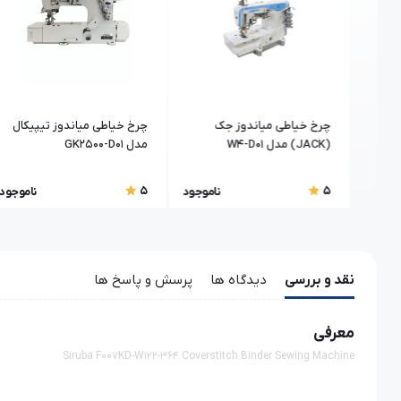
مات
چرخ خیاطی میاندوز جک
چرخ خیاطی میاندوز تیپیکال
رویانگ (RUYANG) مدل RY-
(JACK) مدل W4-D01
مدل GK2500-D01
5
5
اموجود
ناموجود
ناموجود
نقد و بررسی
دیدگاه ها
پرسش و پاسخ ها
معرفی
Siruba F007KD-W122-364 Coverstitch Binder Sewing Machine