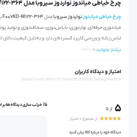
چرخ خیاطی میاندوز نواردوز سیروبا مدل F007KD-W122-364
چرخ خیاطی میاندوز
نواردوز سیروبا
مدل
F007KD-W122-364
میاندوزی حرفه‌ای، نواردوزی، بایاس‌دوزی، سجاف‌دوزی و تولید پ
لباس زنانه و ورزشی کاربرد گسترده‌ای دارد و به‌دلیل کیفیت بالای ا
بازار محسوب می‌شود.
بیشتر بخوانید
بررسی‌های کارشناسان
فروشگاه دوختیک
نشان می‌دهد که این دست
امتیاز و دیدگاه کاربران
رده‌بالای صنعتی قرار می‌گیرد.
Siruba F007KD-W122-364 Coverstitch Binder Sewing Machine
طراحی حرفه‌ای مخصوص میاندوزی و نواردوزی
مرتب سازی دیدگاه ها بر 
5
از 5
این مدل با ساختار سه‌سوزنه + امکان نصب بایندر، به دستگاهی
از مجموع 0 امتیاز
ویژگی‌های طراحی
دیدگاه خود را درباره کالا بیان کنید