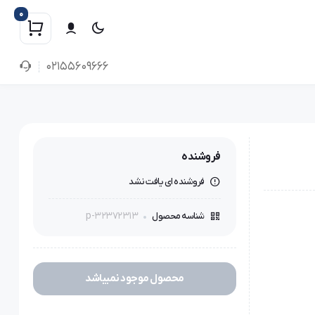
0
02155609666
فروشنده
فروشنده ای یافت نشد
p-32372313
شناسه محصول
محصول موجود نمیباشد