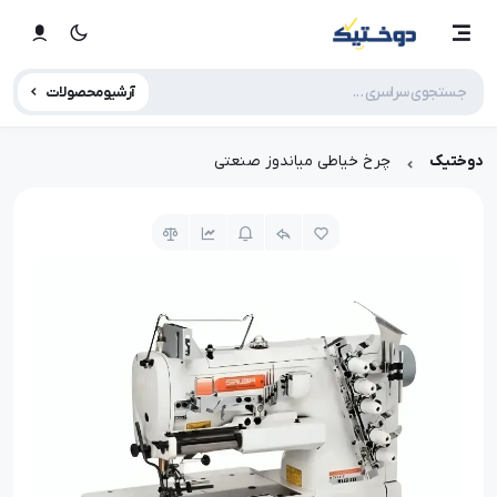
آرشیو محصولات
دوختیک
چرخ خیاطی میاندوز صنعتی