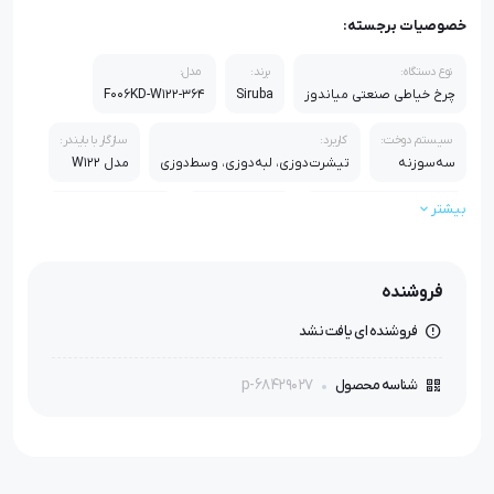
خصوصیات برجسته:
نوع دستگاه:
برند:
مدل:
چرخ خیاطی صنعتی میاندوز
Siruba
F006KD-W122-364
سیستم دوخت:
کاربرد:
سازگار با بایندر:
سه‌سوزنه
تیشرت‌دوزی، لبه‌دوزی، وسط‌دوزی
مدل W122
بیشتر
سیستم انتقال:
کیفیت دوخت:
موتور پیشنهادی:
مخصوص پارچه‌های کشی
یکنواخت و تمیز
سرووموتور کم‌صدا
بدنه:
مزیت اصلی:
فروشنده
صنعتی و مقاوم
دوخت استاندارد بدون موج‌افتادگی
فروشنده ای یافت نشد
p-68429027
شناسه محصول