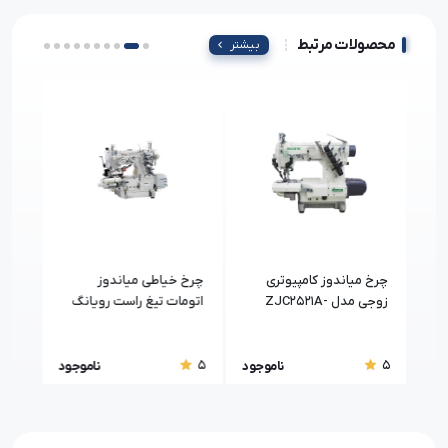
محصولات مرتبط
بیشتر
چرخ میاندوز کامپیوتری
چرخ خیاطی میاندوز
چرخ 
زوجی مدل ZJC2521A-
اتومات تیغ راست رویانگ
164M
(RUYANG) مدل RY-
F-BD
664ED-33
5
5
5
جود
ناموجود
ناموجود