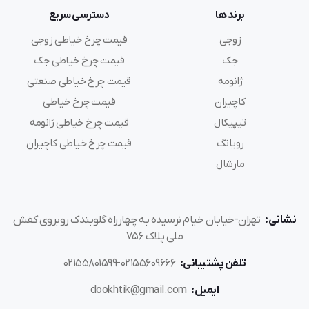
برند ها
دسترسی سریع
مناسب دوخت‌های حساس و ظریف
زوجی
قیمت چرخ خیاطی زوجی
این دقت در تولید تیشرت و لباس‌های ورزشی بسیار مهم
جک
قیمت چرخ خیاطی جک
است.
ژانومه
قیمت چرخ خیاطی صنعتی
کاچیران
قیمت چرخ خیاطی
تیپیکال
قیمت چرخ خیاطی ژانومه
سازگاری با انواع بایندر
رویانگ
قیمت چرخ خیاطی کاچیران
مدل F006KD-W122-364 از بایندرهای W122 و مدل‌های
مارشال
مشابه پشتیبانی می‌کند.
نشانی:
تهران-خیابان خیام نرسیده به چهارراه گلوبندک روبروی کفش
کاربردهای بایندر
ملی پلاک 756
دوخت سجاف
تلفن پشتیبانی:
02155609666-02155801599
دوردوزی یقه
ایمیل:
dookhtik@gmail.com
لبه‌دوزی آستین