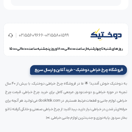
مناسب لبه‌دوزی، وسط‌دوزی و سرآستین
دوخت بدون موج‌افتادگی روی پارچه‌های کشی
این ویژگی‌ها باعث می‌شود لباس خروجی کیفیتی استاندارد و
02155609666-02155801599
صادراتی داشته باشد.
روز های شنبه تا چهارشنبه از ساعت 10:00 الی 18:00 و روز پنجشنبه ساعت 10:00 الی 15:00
انتقال پارچه دقیق برای پارچه‌های کشی و ژرسه
فروشگاه چرخ خیاطی دوختیک - خرید آنلاین و ارسال سریع
فید این دستگاه به‌طور ویژه برای پارچه‌های کشی، نخی و ژرسه
طراحی شده است.
به دوختیک خوش آمدید! 🌟 ما در فروشگاه چرخ خیاطی دوختیک، با بیش از ۴۰ سال
تجربه در حوزه خیاطی و دوخت‌ودوز، مرجعی کامل برای خرید چرخ خیاطی، قیمت چرخ
خیاطی، لوازم جانبی و قطعات مرتبط هستیم. در dookhtik.com می‌توانید هر آنچه برای
مزایای فید دستگاه
حرفه‌ای‌تر شدن در خیاطی نیاز دارید، پیدا کنید؛ از چرخ خیاطی صنعتی و خانگی گرفته تا اتو
جلوگیری از کشیدگی پارچه
بخار، سردوز، پایه‌دوزی و جدیدترین لوازم جانبی خیاطی. ✂️
دوخت کاملاً صاف بدون موج
حرکت یکنواخت پارچه در سرعت بالا