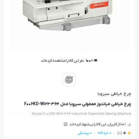
👁️ +
100
نفر این کالا را مشاهده کرده‌اند
👁️ +
100
نفر این کالا را مشاهده کرده‌اند
چرخ خیاطی سیروبا
چرخ خیاطی میاندوز معمولی سیروبا مدل F006KD-W122-364
Siruba F006KD-W122-364 Industrial Coverstitch Sewing Machine
100٪ از کاربران، این کالا را پیشنهاد کرده اند.
5
(0)
0 دیدگاه
0 پرسش