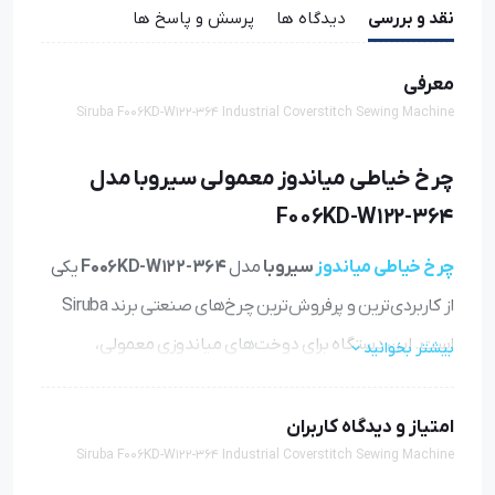
نقد و بررسی
دیدگاه ها
پرسش و پاسخ ها
معرفی
Siruba F006KD-W122-364 Industrial Coverstitch Sewing Machine
چرخ خیاطی میاندوز معمولی سیروبا مدل
F006KD-W122-364
چرخ خیاطی میاندوز
سیروبا
مدل
F006KD-W122-364
یکی
از کاربردی‌ترین و پرفروش‌ترین چرخ‌های صنعتی برند Siruba
است. این دستگاه برای دوخت‌های میاندوزی معمولی،
بیشتر بخوانید
تیشرت‌دوزی، لباس ورزشـی، لباس زنانه و بچگانه طراحی شده
و به دلیل کیفیت بالای دوخت، عملکرد روان و دوام عالی، در
امتیاز و دیدگاه کاربران
Siruba F006KD-W122-364 Industrial Coverstitch Sewing Machine
کارگاه‌های تولیدی بسیار محبوب است.