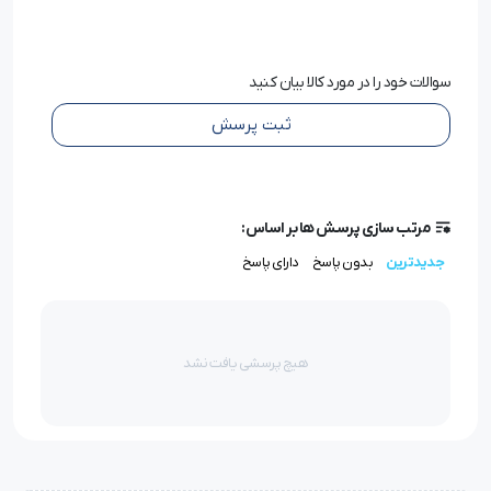
خیاطی حتما محصول شما گرانتی بوده و با لوازم جانبی و اقلام
همراه به شما تحویل داده شود.
سوالات خود را در مورد کالا بیان کنید
ویژگی های سرکیسه دوز نوارزن یوهان:
ثبت پرسش
سرعت دوخت این چرخ سرکیسه دوز 1500 دور در دقیقه بوده و
این چرخ سرکیسه دوز مجهز به سروموتور (دینام سرخود) که
مرتب سازی پرسش ها بر اساس:
موجب کاهش مصرف برق و کاهش صدا و لرزش می شود
جدیدترین
بدون پاسخ
دارای پاسخ
همچنین طول دوخت این چرخ سرکیسه 7.2 میلی متر که
توانایی دوخت 350 الی 450 دوخت سرکیسه در ساعت را دارا
می باشد.
هیچ پرسشی یافت نشد
یکی دیگر از ویژگی های این چرخ که می توان به آن اشاره کرد
مجهز به سیستم برش نخ و نوار در لبه کیسه نیز می باشد.