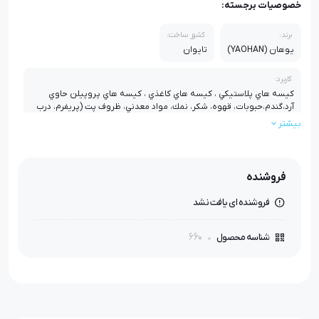
خصوصیات برجسته:
برند:
کشور ساخت:
یوهان (YAOHAN)
تایوان
کاربرد:
كيسه هاي پلاستيكي ، كيسه هاي كاغذي ، كيسه هاي پروپيلن حاوي
آرد،گندم،حبوبات، قهوه، شكر، نمك، مواد معدني، ظروف پت (پريفرم، درب
قوطي، قوطي)
بیشتر
سوزن مورد نیاز:
گام دوخت:
سرعت (دور موتور در دقیقه):
DN X 1 #25
7.2 میلی متر
1500 دور در دقیقه
فروشنده
وزن (با لوازم):
وزن (بدون لوازم):
جنس بدنه:
فروشنده ای یافت نشد
8.9 کیلوگرم
7.5 کیلوگرم
ضد زنگ و ضربه
660
شناسه محصول
اقلام همراه:
سوزن / پیچ گوشتی / آچار
استاندارد:
استانداردCE اروپا , استاندارد جهانی PSE , ایزو 9001 و ایزو 14000 از شرکت
TUV