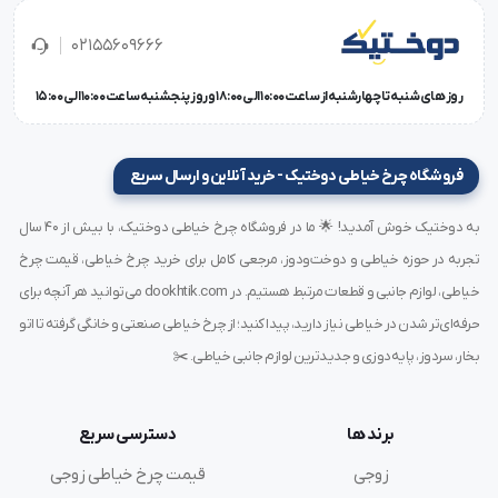
ویژگی ها و مشخصات فنی
02155609666
برند: یوهان (YAOHAN)
روز های شنبه تا چهارشنبه از ساعت 10:00 الی 18:00 و روز پنجشنبه ساعت 10:00 الی 15:00
کشور سازنده: تایوان
کاربرد: كيسه هاي پلاستيكي ، كيسه هاي كاغذي ، كيسه هاي
فروشگاه چرخ خیاطی دوختیک - خرید آنلاین و ارسال سریع
پروپيلن حاوي آرد،گندم،حبوبات، قهوه، شكر، نمك، مواد
معدني،
به دوختیک خوش آمدید! 🌟 ما در فروشگاه چرخ خیاطی دوختیک، با بیش از ۴۰ سال
ظروف پت (پريفرم، درب قوطي، قوطي)
تجربه در حوزه خیاطی و دوخت‌ودوز، مرجعی کامل برای خرید چرخ خیاطی، قیمت چرخ
تکنولوژی ماشین مکانیکی همراه با تیغ اتومات
خیاطی، لوازم جانبی و قطعات مرتبط هستیم. در dookhtik.com می‌توانید هر آنچه برای
سوزن مورد نیاز: DN x 1 #25
حرفه‌ای‌تر شدن در خیاطی نیاز دارید، پیدا کنید؛ از چرخ خیاطی صنعتی و خانگی گرفته تا اتو
گام دوخت: 7.2 میلی متر
بخار، سردوز، پایه‌دوزی و جدیدترین لوازم جانبی خیاطی. ✂️
سرعت (دور موتور در دقیقه): 1500 دور در دقیقه
سیستم نخ قطع کن خودکار: دارد
وزن (با لوازم): 8.9 کیلوگرم
برند ها
دسترسی سریع
وزن (بدون لوازم): 7.5 کیلوگرم
زوجی
قیمت چرخ خیاطی زوجی
جنس بدنه: ضد زنگ و ضربه