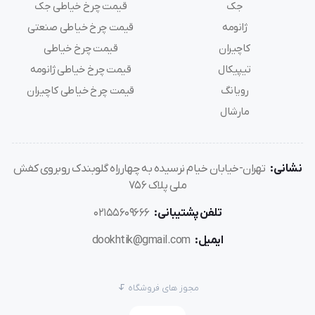
جک
قیمت چرخ خیاطی جک
اقلام همراه: سوزن / پیچ گوشتی / آچار
ژانومه
قیمت چرخ خیاطی صنعتی
استاندارد: استانداردCE اروپا , استاندارد جهانی PSE , ایزو 9001
کاچیران
قیمت چرخ خیاطی
و ایزو 14000 از شرکت TUV
تیپیکال
قیمت چرخ خیاطی ژانومه
سال تولید 2020
رویانگ
قیمت چرخ خیاطی کاچیران
مارشال
نشانی:
تهران-خیابان خیام نرسیده به چهارراه گلوبندک روبروی کفش
ملی پلاک 756
تلفن پشتیبانی:
02155609666
ایمیل:
dookhtik@gmail.com
مجوز های فروشگاه