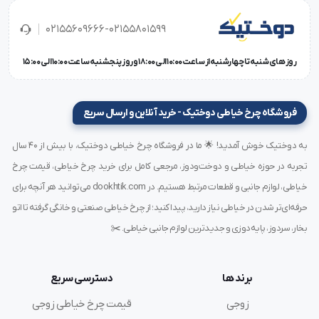
شدن با نخ یا پرز می توانید کمپلتی را درآورده و آن را تمیز کنید.
02155609666-02155801599
روز های شنبه تا چهارشنبه از ساعت 10:00 الی 18:00 و روز پنجشنبه ساعت 10:00 الی 15:00
ویژگی ها و مشخصات فنی
برند: کاچیران (kachiran)
فروشگاه چرخ خیاطی دوختیک - خرید آنلاین و ارسال سریع
کشور سازنده: ایران
کاربرد ها: دوخت ساده / زیگزاگ / پارچه های نازک / زیپ /
به دوختیک خوش آمدید! 🌟 ما در فروشگاه چرخ خیاطی دوختیک، با بیش از ۴۰ سال
دکمه و جادکمه / پس دوزی
تجربه در حوزه خیاطی و دوخت‌ودوز، مرجعی کامل برای خرید چرخ خیاطی، قیمت چرخ
تکنولوژی ماشین: مکانیکی
خیاطی، لوازم جانبی و قطعات مرتبط هستیم. در dookhtik.com می‌توانید هر آنچه برای
صفحه اضافه برای دوخت گلدوزی: دارد
حرفه‌ای‌تر شدن در خیاطی نیاز دارید، پیدا کنید؛ از چرخ خیاطی صنعتی و خانگی گرفته تا اتو
طول دوخت: 4 میلی متر
بخار، سردوز، پایه‌دوزی و جدیدترین لوازم جانبی خیاطی. ✂️
عرض دوخت: 5 میلی متر
برق مصرفی: 220 ولت
برند ها
دسترسی سریع
نخ بر: دارد
کمپلتی آسیابی: ندارد
زوجی
قیمت چرخ خیاطی زوجی