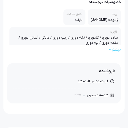
خصوصیات برجسته:
برند:
کشور ساخت:
ژانومه (JANOME)
تایلند
کاربرد:
ساده دوزی / گلدوزی / تکه دوزی / زیپ دوزی / مادگی / ]ساتن دوزی /
دکمه دوزی / لبه دوزی
بیشتر
تکنولوژی ماشین:
عرض دوخت:
تعداد سوزن:
تعداد برنامه دوخت:
مکانیکی
5 میلی متر
1 سوزنه
24
فروشنده
جنس بدنه:
پلاستیک/ آلومینیوم
فروشنده ای یافت نشد
اقلام همراه:
237
شناسه محصول
روغن چرخ خیاطی / دفترچه لوازم / 1بسته سوزن / دفترچه راهنمای فارسی
/ سی دی محصول
استاندارد:
استانداردCE اروپا , استاندارد جهانی PSE , ایزو 9001 و ایزو 14000 از شرکت
TUV