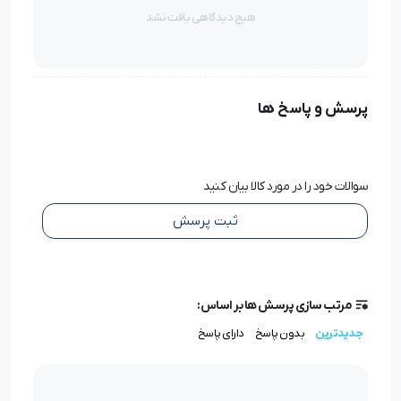
های این چرخ خیاطی می باشد.
هیچ دیدگاهی یافت نشد
مزایای خرید خیاطی ژانومه 815
پرسش و پاسخ ها
چرخ خیاطی ژانومه مدل 815 با کیفیت دوخت متنوع و مقاوم،
کاربری آسان و قیمت مناسب انتخاب خوبی برای خیاطان ماهر
و مبتدی است.
سوالات خود را در مورد کالا بیان کنید
ثبت پرسش
این نوع چرخ خیاطی برای ساده دوزی، گلدوزی، تکه دوزی، زیپ
دوزی، مادگی، لبه دوزی و دکمه دوزی کاربرد دارد.
این دستگاه، استانداردهای CE اروپا و PSE جهانی را توانسته
مرتب سازی پرسش ها بر اساس:
است دریافت کند. همچنین از شرکت TVU موفق به کسب ایزو
جدیدترین
بدون پاسخ
دارای پاسخ
9001 و ایزو 14000 شده است.