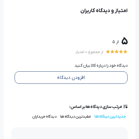
شکل آن که مخصوص کار روی آستین لباس تعبیه شده است
امتیاز و دیدگاه کاربران
نمایان شود.
حداکثر طول دوخت این چرخ خیاطی 4.5 میلی متر و حداکثر
5
از 5
عرض دوخت آن 7 میلی متر است این سایز طول و عرض قابل
از مجموع 0 امتیاز
تغییر است و می توان آن را به سایز دلخواه کاهش داد.
دیدگاه خود را درباره کالا بیان کنید
چرخ خیاطی ژانومه 815 دارای سیستم غیر فعال سازی کار
افزودن دیدگاه
پیش بر است شما می توانید به راحتی با غیر فعال کردن دندانه
کارپیش بر که در زیر پایه کار قرار دارد اقدام به دوخت گلدوزی
کنید.
مرتب سازی دیدگاه ها بر اساس:
جدیدترین دیدگاه ها
مفیدترین دیدگاه ها
دیدگاه خریداران
همچنین وجود پایه مخصوص دکمه دوزی، سیستم تغییر
فشار پایه، سیستم تک سوزن و نخ کشی راحت از دیگر ویژگی