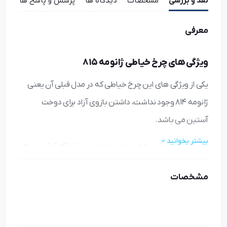
نقد و بررسی
مشخصات
دیدگاه ها
پرسش و پاسخ ها
معرفی
ویژگی های چرخ خیاطی ژانومه 815
یکی از ویژگی های این چرخ خیاطی که در مدل قبلی آن یعنی
ژانومه 814 وجود نداشت، داشتن بازوی آزاد برای دوخت
آستین می باشد.
بیشتر بخوانید
این ویژگی منحصر به فرد باعث شده است تا با کمک این چرخ
خیاطی خانگی کار دوخت سرآستین لباس ها همچون کت،
مشخصات
تیشرت و مانتو را انجام دهیم.
برای انجام دوخت و دوز یا گلدوزی روی آستین لباس فقط
کافیست اهرم جلوی چرخ خیاطی را جدا کرده تا قسمت لوله ای