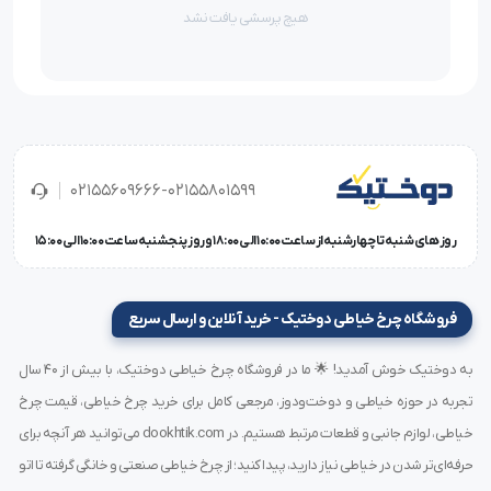
هرچند، نحوه کار با دستگاه در فروشگاه و محل شما آموزش
هیچ پرسشی یافت نشد
داده می شود، اما در جعبه این محصول دفترچه راهنمای
فارسی و یک عدد سی دی قرار دارد که می تواند به شما در نحوه
استفاده از دستگاه کمک شایانی کند.
از سایر اقلام همراه این چرخ می توان به یک روغن چرخ خیاطی
02155609666-02155801599
و یک بسته سوزن اشاره داشت.
روز های شنبه تا چهارشنبه از ساعت 10:00 الی 18:00 و روز پنجشنبه ساعت 10:00 الی 15:00
ویژگی ها و مشخصات فنی
فروشگاه چرخ خیاطی دوختیک - خرید آنلاین و ارسال سریع
برند: ژانومه (JANOME)
کشور سازنده: تایلند
به دوختیک خوش آمدید! 🌟 ما در فروشگاه چرخ خیاطی دوختیک، با بیش از ۴۰ سال
کاربرد ها: ساده دوزی / گلدوزی / تکه دوزی / زیپ دوزی /
تجربه در حوزه خیاطی و دوخت‌ودوز، مرجعی کامل برای خرید چرخ خیاطی، قیمت چرخ
مادگی / ]ساتن دوزی / دکمه دوزی / لبه دوزی
خیاطی، لوازم جانبی و قطعات مرتبط هستیم. در dookhtik.com می‌توانید هر آنچه برای
تکنولوژی ماشین: مکانیکی
حرفه‌ای‌تر شدن در خیاطی نیاز دارید، پیدا کنید؛ از چرخ خیاطی صنعتی و خانگی گرفته تا اتو
عرض دوخت: 5 میلی متر