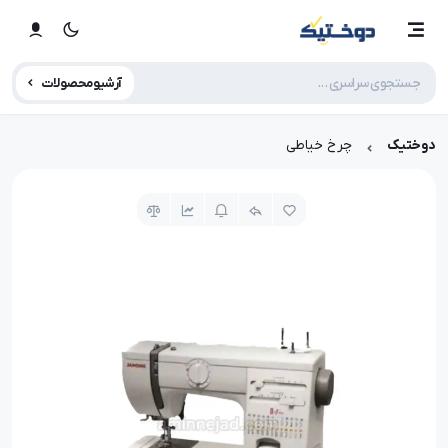
آرشیو محصولات
دوختیک
چرخ خیاطی