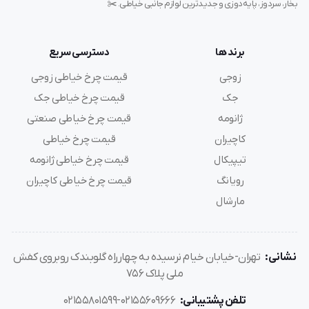
بخار، سردوز، پایه‌دوزی و جدیدترین لوازم جانبی خیاطی. ✂️
تعداد سوزن: 1 سوزنه
تعداد برنامه دوخت: 24
برند ها
دسترسی سریع
دوخت جادکمه دارد
نوع دوخت جادکمه
زوجی
قیمت چرخ خیاطی زوجی
سوزن نخ کن اتومات دارد
جک
قیمت چرخ خیاطی جک
امکان تنظیم طول دوخت دارد
ژانومه
قیمت چرخ خیاطی صنعتی
طرح روی بدنه ندارد
کاچیران
قیمت چرخ خیاطی
دسته برای حمل دارد
تیپیکال
قیمت چرخ خیاطی ژانومه
جنس بدنه: پلاستیک/ آلومینیوم
رویانگ
قیمت چرخ خیاطی کاچیران
اقلام همراه: روغن چرخ خیاطی / دفترچه لوازم / 1بسته سوزن /
مارشال
دفترچه راهنمای فارسی / سی دی محصول
استانداردها: استانداردCE اروپا , استاندارد جهانی PSE , ایزو
9001 و ایزو 14000 از شرکت TUV
نشانی:
تهران-خیابان خیام نرسیده به چهارراه گلوبندک روبروی کفش
نوع گارانتی: گارانتی طلایی سه ساله
ملی پلاک 756
سال تولید 2022
تلفن پشتیبانی:
02155609666-02155801599