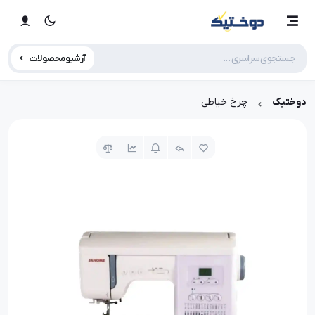
آرشیو محصولات
دوختیک
چرخ خیاطی