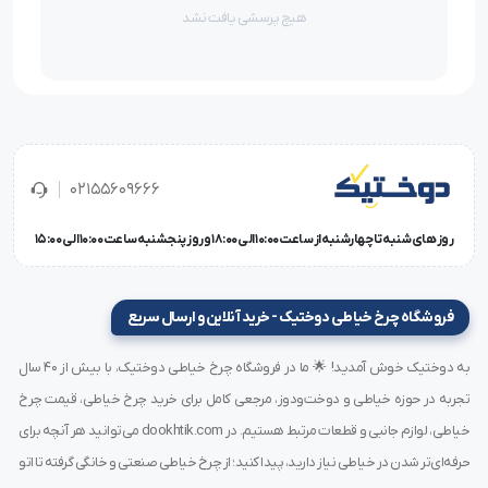
هیچ پرسشی یافت نشد
معمولا کاربران لوازم خانگی به هنگام خرید محصول به دنبال
خدمات پس از فروش و گارانتی محصول می باشند.
خبر خوب برای این کاربران این است که چرخ خیاطی ژانومه
مدل A6800 دارای گارانتی 3 ساله بوده که پس از خرید
02155609666
محصول، امنیت خاطر مشتری را به همراه دارد.
روز های شنبه تا چهارشنبه از ساعت 10:00 الی 18:00 و روز پنجشنبه ساعت 10:00 الی 15:00
همچنین از مزایای مفید این چرخ خیاطی حق انتخاب در هنگام
دوخت می باشد.
فروشگاه چرخ خیاطی دوختیک - خرید آنلاین و ارسال سریع
هنگام استفاده از این چرخ خیاطی کاربر قابلیت دوخت با پدال
به دوختیک خوش آمدید! 🌟 ما در فروشگاه چرخ خیاطی دوختیک، با بیش از ۴۰ سال
و همچنین بدون استفاده از پدال، با استفاده از دکمه های
تجربه در حوزه خیاطی و دوخت‌ودوز، مرجعی کامل برای خرید چرخ خیاطی، قیمت چرخ
روی پنل دیجیتال را دارد.
خیاطی، لوازم جانبی و قطعات مرتبط هستیم. در dookhtik.com می‌توانید هر آنچه برای
حرفه‌ای‌تر شدن در خیاطی نیاز دارید، پیدا کنید؛ از چرخ خیاطی صنعتی و خانگی گرفته تا اتو