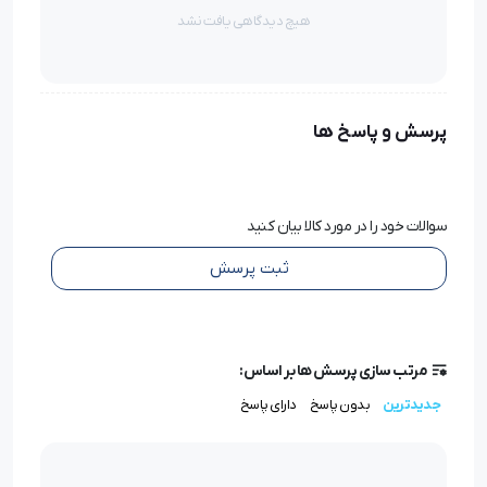
هیچ دیدگاهی یافت نشد
همچنین با اهرم کنترل سرعتی که دارد، به سهولت و با درصد
خطای پایین می توان برای دوخت گلدوزی و تکه دوزی از آن
استفاده نمود.
پرسش و پاسخ ها
چرخ خیاطی ژانومه مدل 6800A با ایجاد دوخت های محکم و با
کیفیت و در عین حال ظریف و آراسته باعث شد کاربران در
سوالات خود را در مورد کالا بیان کنید
مصارف مختلفی از این چرخ خیاطی بهره گیرند.
ثبت پرسش
همچنین با توجه به قیمت و کیفیت مناسب این محصول
برای تهیه جهیزیه و استفاده بانوان با سلیقه بسیار مناسب
مرتب سازی پرسش ها بر اساس:
است.
جدیدترین
بدون پاسخ
دارای پاسخ
مزایای استفاده از چرخ خیاطی ژانومه مدل 6800A