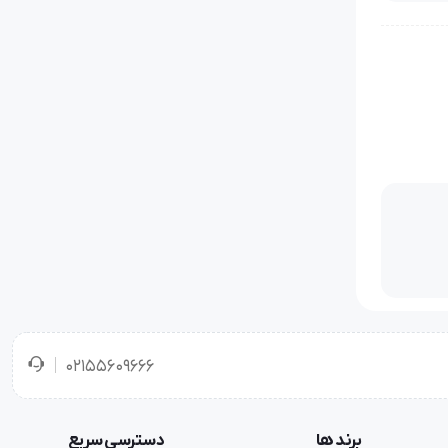
سایر مزایا: بزرگترین فضا و سطح دوخت میاندوزی به اندازه 100mmx143 mm بدین معنا که حتی میاندوزی در وسط پارچه / عرض زیگزال 1mm الی 4mm و
02155609666
طول بخیه 0.5mm 2.5mm / تنها میاندوز مجهز به بازوی آزاد جهت دوخت سر آستین و دمپا / دارای تیغ نخ زن دستی / مجهز به سوزن SCHMETZ (همانند
برند ها
دسترسی سریع