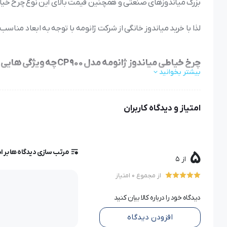
بزرگ میاندوزهای صنعتی و همچنین قیمت بالای این نوع چرخ خیاط
لذا با خرید میاندوز خانگی از شرکت ژانومه با توجه به ابعاد منا
چرخ خیاطی میاندوز ژانومه مدل 900 CP چه ویژگی هایی دارد؟
بیشتر بخوانید
امتیاز و دیدگاه کاربران
CP می باشد.
مرتب سازی دیدگاه ها بر 
5
از 5
ویژگی ها و مشخصات فنی
از مجموع 0 امتیاز
برند: ژانومه (JANOME)
دیدگاه خود را درباره کالا بیان کنید
کشور سازنده: تایوان
افزودن دیدگاه
کاربرد ها: میاندوزی