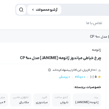
آرشیو محصولات
تماس با ما
ژانومه
چرخ خیاطی میاندوز ژانومه (JANOME) مدل 900 CP
100٪ از کاربران، این کالا را پیشنهاد کرده اند.
5
(0)
0 دیدگاه
0 پرسش
خصوصیات برجسته:
برند:
کشور ساخت:
کاربرد:
تکنولوژی ماشین:
عرض 
ژانومه (JANOME)
تایوان
میاندوزی
مکانیکی
4 میلی متر