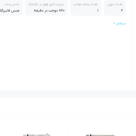
تعداد سوزن:
تعداد برنامه دوخت:
سرعت (دور موتور در دقیقه):
جنس بدنه:
2
1
860 دوخت در دقیقه
جنس فایبرگل
بیشتر
اقلام همراه:
روغن چرخ خیاطی / دفترچه لوازم / 1بسته سوزن / دفترچه راهنمای فارسی / سی دی محصول
استاندارد:
استانداردCE اروپا , استاندارد جهانی PSE , ایزو 9001 و ایزو 14000 از شرکت TUV
گارانتی:
گارانتی طلایی سه ساله
سایر ویژگی ها:
اهرم فش
فضا و سطح دوخت میاندوزی به اندازه 100mmx143 mm بدین معنا 
وسط پارچه / عرض زیگزال 1mm الی 4mm و 
به بازوی آزاد جهت دوخت سر آستین و دمپا / دارای تیغ نخ زن دستی / مجهز به 
SCHMETZ (همانند میاندوزهای صنعتی) دارای شیار / مخصوص جهت زیبایی بخی
دوزی