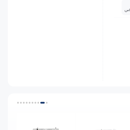
اس
ار پایه/ اهرم کشش نخ/ بازوی آزاد (جهت دوخت دور آستین)/ چراغ LED/ بزرگترین
که حتی میاندوزی در
طول بخیه 0.5mm 2.5mm / تنها میاندوز مجهز
سوزن
ه / زنجیره