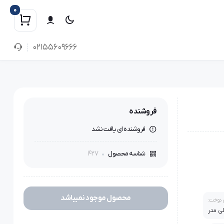
0
02155609666
فروشنده
فروشنده ای یافت نشد
427
شناسه محصول
محصول موجود نمیباشد
دوخت: