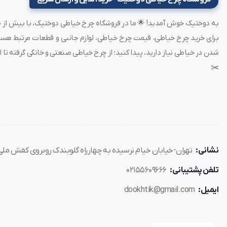
دسته برای حمل: دارد
جنس بدنه: جنس فایبرگلاس
اقلام همراه: روغن چرخ خیاطی / دفترچه لوازم / 1بسته سوزن / دفترچه راهنمای فارسی / سی دی محصول
استانداردها: استانداردCE اروپا , استاندارد جهانی PSE , ایزو 9001 و ایزو 14000 از شرکت TUV
شدن در خیاطی نیاز دارید، پیدا کنید؛ از چرخ خیاطی صنعتی و خانگی گرفته تا ات
نوع گارانتی: گارانتی طلایی سه ساله
✂️
سال تولید 2021
نشانی:
تهران-خیابان خیام نرسیده به چهارراه گلوبندک روبروی کفش ملی پل
تلفن پشتیبانی:
02155609666
ایمیل:
dookhtik@gmail.com