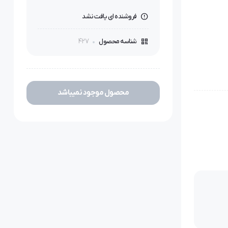
فروشنده ای یافت نشد
427
شناسه محصول
دوخت سرآستین و
محصول موجود نمیباشد
/. تا الی میلی متر، دارای
سوزن شیاردار SCHMETZ مجهز به سیستم اهرم فشار پایه برای دوخت پارچه های ضخیم و دوخت زنجیره ای از دیگر ویژگی های میاندوز ژانومه مدل 900