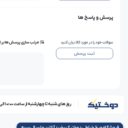
تکنولوژی ماشین: مکانیکی
عرض دوخت: 4 میلی متر
پرسش و پاسخ ها
تعداد سوزن: 2 سوزنه
تعداد برنامه دوخت: 1
نوع دوخت جادکمه ندارد
سوالات خود را در مورد کالا بیان کنید
مرتب سازی پرسش ها بر 
سوزن نخ کن اتومات ندارد
سرعت (دور موتور در دقیقه): 860 دوخت در دقیقه
ثبت پرسش
اهرم فشار پایه دارد
اهرم کشش نخ دارد
بازوی آزاد (جهت دوخت دور آستین) دارد
دوخت سر قائمی (جلو به عقب) ندارد
چراغ LED دارد
روز های شنبه تا چهارشنبه از ساعت 10:00 الی 18:00 و روز پنجشنبه ساعت 10:00 الی 15:00
میاندوزهای صنعتی) دارای شیار / مخصوص جهت زیبایی بخیه / ز
طرح روی بدنه: ندارد
فروشگاه چرخ خیاطی دوختیک - خرید آنلاین و ارسال سریع