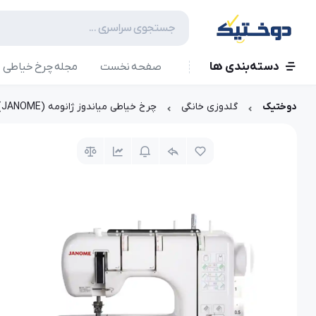
دسته‌بندی ها
صفحه نخست
مجله چرخ خیاطی
دوختیک
گلدوزی خانگی
چرخ خیاطی میاندوز ژانومه (JANOME) مدل 900 CP