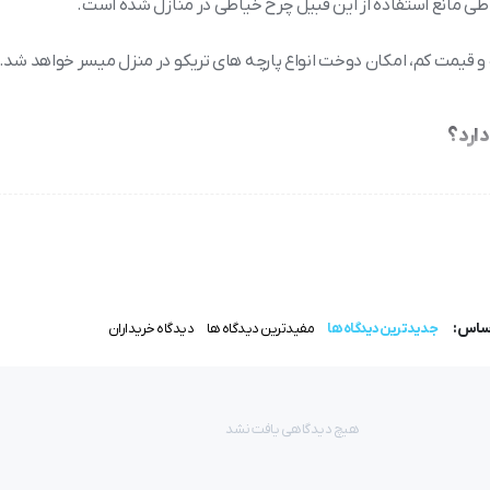
ی مانع استفاده از این قبیل چرخ خیاطی در منازل شده است.
سب و قیمت کم، امکان دوخت انواع پارچه های تریکو در منزل میسر خواهد شد.
چرخ خیاطی میاندوز ژانومه مدل 900 CP دارای فضای دوخت 143*100 میلی متر، تنها میاندوزی که دارای بازوی آزاده بوده که مناسب 
دمپا (همانند میاندوز صنعتی) می باشد و همچنین عرض زیگزال این میاندوز خانگی یک الی 4 میلی متر و طول بخیه آن، 5
اساس:
جدیدترین دیدگاه ها
مفیدترین دیدگاه ها
دیدگاه خریداران
هیچ دیدگاهی یافت نشد