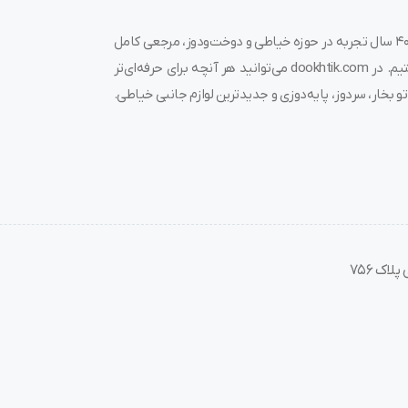
به دوختیک خوش آمدید! 🌟 ما در فروشگاه چرخ خیاطی دوختیک، با بیش از ۴۰ سال تجربه در حوزه خیاطی و دوخت‌ودوز، مرجعی کامل
برای خرید چرخ خیاطی، قیمت چرخ خیاطی، لوازم جانبی و قطعات مرتبط هستیم. در dookhtik.com می‌توانید هر آنچه برای حرفه‌ای‌تر
و بخار، سردوز، پایه‌دوزی و جدیدترین لوازم جانبی خیاطی.
اک 756