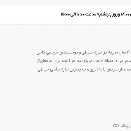
 / زیگزاگ روی کش / دوخت لبتو / جا دکمه دوزی / دکمه
به دوختیک خوش آمدید! 🌟 ما در فروشگاه چرخ خیاطی دوختیک، با بیش از ۴۰ سال تجربه در حوزه خیاطی و دوخت‌ودوز، مرجعی کامل
برای خرید چرخ خیاطی، قیمت چرخ خیاطی، لوازم جانبی و قطعات مرتبط هستیم. در dookhtik.com می‌توانید هر آنچه برای حرفه‌ای‌تر
و بخار، سردوز، پایه‌دوزی و جدیدترین لوازم جانبی خیاطی.
اک 756