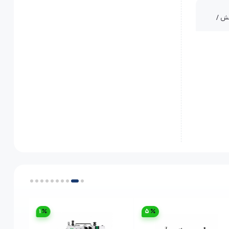
کش /
وازم):
نمای فارسی / سی
/ بازوی
ی (جلو به عقب)/ چراغ LED/ طرح روی بدنه/
1
5