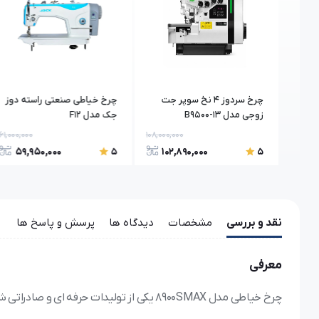
چرخ سردوز 4 نخ سوپر جت
چرخ خیاطی صنعتی راسته دوز
زوجی مدل B9500-13
جک مدل F12
61,000,000
108,000,000
92,000,
59,950,000
102,890,000
86
5
5
نقد و بررسی
مشخصات
دیدگاه ها
پرسش و پاسخ ها
معرفی
چرخ خیاطی مدل 8900SMAX یکی از تولیدات حرفه ای و صادراتی شرکت مارشال می باشد.