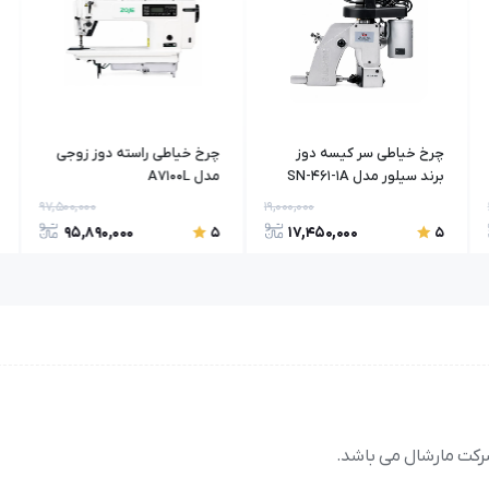
چرخ خیاطی سر کیسه دوز
چرخ خیاطی راسته دوز زوجی
برند سیلور مدل SN-461-1A
مدل A7100L
97,500,000
19,000,000
95,890,000
17,450,000
5
5