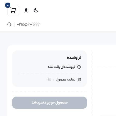
0
02155609666
فروشنده
فروشنده ای یافت نشد
315
شناسه محصول
محصول موجود نمیباشد