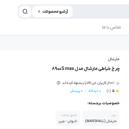
آرشیو محصولات
تماس با ما
مارشال
چرخ خیاطی مارشال مدل 8900S max
100٪ از کاربران، این کالا را پیشنهاد کرده اند.
5
(0)
0 دیدگاه
0 پرسش
خصوصیات برجسته:
برند:
کشور ساخت:
مارشال (MARSHALL)
تایوان - چین