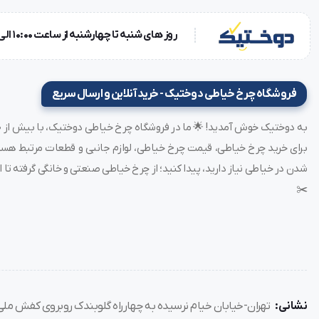
برند: مارشال (MARSHALL)
کشور سازنده: تایوان - چین
روز های شنبه تا چهارشنبه از ساعت 10:00 الی 18:00 و روز پنجشنبه ساعت 10:00 الی 15:00
کاربرد ها: ساده دوزی / گلدوزی / تکه دوزی / زیپ دوزی / لبه دوزی
دوزی / پس دوزی / لبه دوزی / ژرسه دوزی
تکنولوژی ماشین: مکانیکی
فروشگاه چرخ خیاطی دوختیک - خرید آنلاین و ارسال سریع
عرض دوخت: 5 میلی متر
تعداد سوزن: 1 سوزنه
تعداد برنامه دوخت: 36
دوخت جادکمه: دارد
شدن در خیاطی نیاز دارید، پیدا کنید؛ از چرخ خیاطی صنعتی و خانگی گرفته تا ات
نوع دوخت جادکمه: چهار زمانه
✂️
سوزن نخ کن اتومات: دارد
امکان تنظیم طول دوخت: دارد
اهرم فشار پایه: دارد
اهرم کشش نخ: دارد
بازوی آزاد (جهت دوخت دور آستین): دارد
نشانی:
تهران-خیابان خیام نرسیده به چهارراه گلوبندک روبروی کفش ملی پل
دوخت سر قائمی (جلو به عقب): دارد