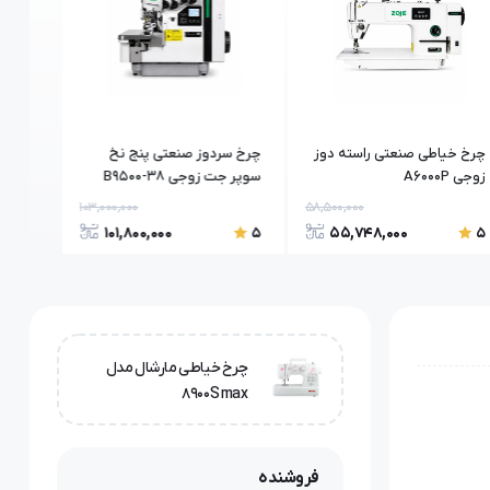
چرخ خیاطی صنعتی راسته دوز
چرخ سردوز صنعتی پنج نخ
چرخ سر
زوجی A6000P
سوپر جت زوجی B9500-38
00-38
103,000,000
58,500,000
101,800,000
55,748,000
5
5
5
چرخ خیاطی مارشال مدل
8900S max
فروشنده