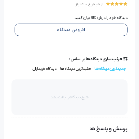
از مجموع 0 امتیاز
چرخ خیاطی مادگی جک مدل JK-T782E یک دستگاه خیاطی
دیدگاه خود را درباره کالا بیان کنید
صنعتی است که برای دوخت انواع پارچه های سبک و متوسط
افزودن دیدگاه
به کار می‌رود.
این دستگاه دارای ویژگی هایی از جمله سرعت بالا، دقت بالا،
عملکرد قابل اطمینان، و کارایی ساده است.
مرتب سازی دیدگاه ها بر اساس:
جدیدترین دیدگاه ها
مفیدترین دیدگاه ها
دیدگاه خریداران
دستگاه JK-T782E دارای یک سوزن بوده و برای دوخت پارچه
های سبک و متوسط استفاده می‌شود.
هیچ دیدگاهی یافت نشد
دستگاه جک JK-T782E از نوع دستگاه‌های خیاطی برقی است
و با دارای موتور بدون صدا، موتور کم مصرف(71% صرفه جویی
در مصرف برق) می باشد.
پرسش و پاسخ ها