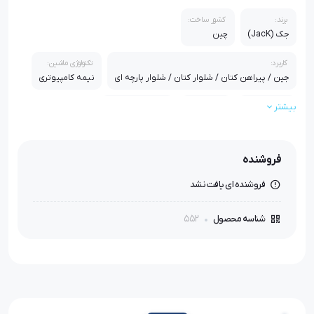
برند:
کشور ساخت:
جک (JacK)
چین
کاربرد:
تکنولوژی ماشین:
جین / پیراهن کتان / شلوار کتان / شلوار پارچه ای
نیمه کامپیوتری
بیشتر
سوزن مورد نیاز:
تعداد سوزن:
ضخامت دوخت:
DP×5
1
معمولی و ضخیم
تعداد دوخت در دقیقه:
تعداد پایه:
نوع کمپلت:
موتور:
فروشنده
3600دوخت در دقیقه
تک پایه
معمولی
سروو موتور
فروشنده ای یافت نشد
وزن (با لوازم):
وزن (بدون لوازم):
جنس بدنه:
66
46
چدن
552
شناسه محصول
اقلام همراه:
میزپایه فابریک / آنتن مخصوص دستگاه / روغن 1 لیتری / پیچ گوشتی /
دفترچه لوازم / 1بسته سوزن / قیچی سرنخ زن
استاندارد:
استانداردCE اروپا , استاندارد جهانی PSE , ایزو 9001 و ایزو 14000 از شرکت