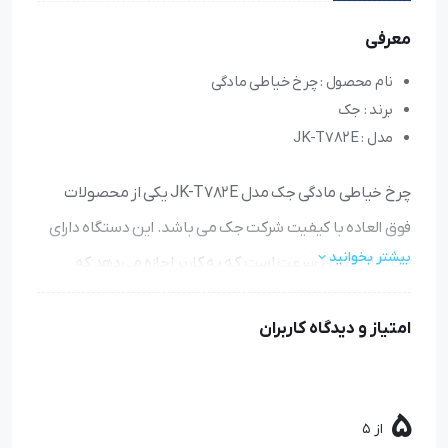
معرفی
نام محصول : چرخ خیاطی مادگی
برند : جک
مدل : JK-T782E
چرخ خیاطی مادگی جک مدل JK-T782E یکی از محصولات
فوق العاده با کیفیت شرکت جک می باشد. این دستگاه دارای
بیشتر بخوانید
یک پدال کنترل سرعت است که به کاربر اجازه می‌دهد که
سرعت دوخت را به راحتی کنترل کند و با تکنولوژی ماشین
امتیاز و دیدگاه کاربران
نیمه کامپیوتری در فروشگاه اینترنتی امین نژاد موجود می
باشد.
5
از 5
ویژگی چرخ خیاطی مادگی جک مدل JK-T782E