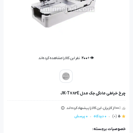
👁️ +
200
نفر این کالا را مشاهده کرده‌اند
👁️ +
200
نفر این کالا را مشاهده کرده‌اند
چرخ خیاطی مادگی جک مدل JK-T782E
100٪ از کاربران، این کالا را پیشنهاد کرده اند.
5
(0)
0 دیدگاه
0 پرسش
خصوصیات برجسته: