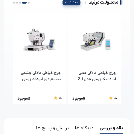
محصولات مرتبط
بیشتر
TUV
گارانتی:
گارانتی یک ساله شرکت ایران جک
ات
چرخ خیاطی مادگی خطی
چرخ خیاطی مادگی چشمی
چرخ 
CSM-
اتوماتیک زوجی مدل ZJ
ضخیم دوز اتومات زوجی
لغزا
-DS
ZJ5821A
5780
5
5
5
جود
ناموجود
ناموجود
نقد و بررسی
دیدگاه ها
پرسش و پاسخ ها