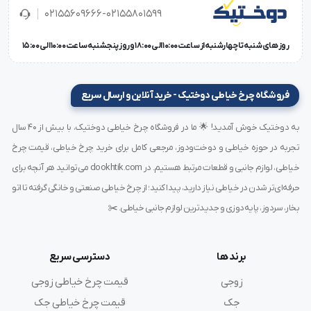
تعداد پایه: تک پایه
02155609666-02155801599
نوع کمپلت: معمولی
چراغ LED: دارد
روز های شنبه تا چهارشنبه از ساعت 10:00 الی 18:00 و روز پنجشنبه ساعت 10:00 الی 15:00
سایر مزایا: موتور بدون صدا / دارای موتور کم مصرف(71%
صرفه جویی در مصرف برق)
فروشگاه چرخ خیاطی دوختیک - خرید آنلاین و ارسال سریع
نوع موتور: سروموتور
سیستم پایه بلند کن خودکار: ندارد
به دوختیک خوش آمدید! 🌟 ما در فروشگاه چرخ خیاطی دوختیک، با بیش از ۴۰ سال
سیستم تنظیم نخ خودکار: ندارد
تجربه در حوزه خیاطی و دوخت‌ودوز، مرجعی کامل برای خرید چرخ خیاطی، قیمت چرخ
سیستم نخ قطع کن خودکار: دارد
خیاطی، لوازم جانبی و قطعات مرتبط هستیم. در dookhtik.com می‌توانید هر آنچه برای
سیستم تنظیم سرعت: دارد
حرفه‌ای‌تر شدن در خیاطی نیاز دارید، پیدا کنید؛ از چرخ خیاطی صنعتی و خانگی گرفته تا اتو
سرقائمی زن خودکار: ندارد
بخار، سردوز، پایه‌دوزی و جدیدترین لوازم جانبی خیاطی. ✂️
قابلیت بالا ماندن سوزن هنگام توقف ماشین: دارد
سیستم روغن کاری
برند ها
دسترسی سریع
سایز کارتن: 685*365*685
وزن (با لوازم): 66
زوجی
قیمت چرخ خیاطی زوجی
وزن (بدون لوازم): 46
جک
قیمت چرخ خیاطی جک