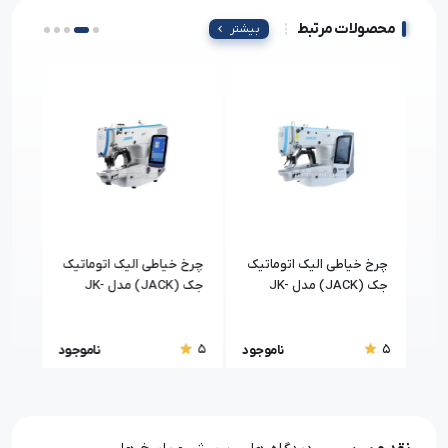
استاندارد:
محصولات مرتبط
بیشتر
استانداردCE اروپا , استاندارد جهانی PSE , ایزو 9001 و ایزو 14000 از شرکت
TUV
چرخ خیاطی الیک اتوماتیک
چرخ خیاطی الیک اتوماتیک
چرخ 
جک (JACK) مدل JK-
جک (JACK) مدل JK-
کامپ
04A
T1900BS-H
T1903BS-H
5
5
5
جود
ناموجود
ناموجود