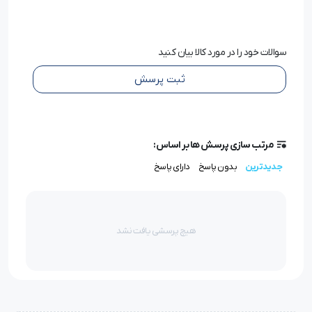
تغذیه برای اطمینان از روانکاری در هنگامی که ماشین در
سرعت بالا و یا پایین در حال دوخت می باشد.
سوالات خود را در مورد کالا بیان کنید
ثبت پرسش
چرخ الیک سان سیر مجهز به پنل کامپیوتری تاچ(لمسی) و
ورود و خروج اطلاعات از طریق SD کارت و مجهز به سیستم
َADOPT که در جهت افزایش بهره وری بکار گرفته می شوداز
مرتب سازی پرسش ها بر اساس:
دیگر قابلیت های آن سیستم پایه بلند کن خودکار و سرقاِئم
جدیدترین
بدون پاسخ
دارای پاسخ
زن خودکار می باشد.
این چرخ خیاطی دارای خروجی usbو چراغ ال ای دی و دارای
هیچ پرسشی یافت نشد
سیستم محافظت سوزن می باشد.
ویژگی ها و مشخصات فنی