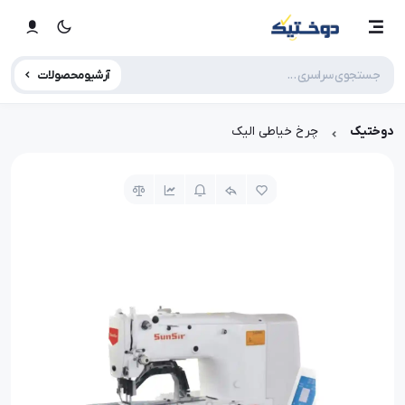
آرشیو محصولات
دوختیک
چرخ خیاطی الیک