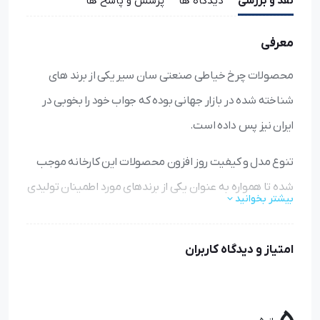
نقد و بررسی
دیدگاه ها
پرسش و پاسخ ها
معرفی
محصولات چرخ خیاطی صنعتی سان سیر یکی از برند های
شناخته شده در بازار جهانی بوده که جواب خود را بخوبی در
ایران نیز پس داده است.
تنوع مدل و کیفیت روز افزون محصولات این کارخانه موجب
شده تا همواره به عنوان یکی از برندهای مورد اطمینان تولیدی
بیشتر بخوانید
ها باشد.
چرخ خیاطی مدل الیک اتوماتیک سان سیر مدل SS-T1904D از
امتیاز و دیدگاه کاربران
محصولات شرکت سان سیر ، یک مدل رایج الیک کامپیوتری در
دنیا است مناسب برای جیب شلوار جین، لباس بافتنی و لباس