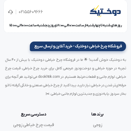
برند: سان سیر (SUNSIR)
کشور سازنده: چین
02155609666
کاربرد ها: تریکو / شلوار پارچه ای / پیراهن پارچه ای / کت و
روز های شنبه تا چهارشنبه از ساعت 10:00 الی 18:00 و روز پنجشنبه ساعت 10:00 الی 15:00
شلوار / لباس بچگانه / لباس زیر / پیراهن کتان / جین
تکنولوژی ماشین: کامپیوتری
سوزن مورد نیاز: DB×17 14#
فروشگاه چرخ خیاطی دوختیک - خرید آنلاین و ارسال سریع
تعداد سوزن: 1
ضخامت دوخت: ظریف،معمولی و ضخیم
به دوختیک خوش آمدید! 🌟 ما در فروشگاه چرخ خیاطی دوختیک، با بیش از ۴۰ سال
تعداد پایه: تک پایه
تجربه در حوزه خیاطی و دوخت‌ودوز، مرجعی کامل برای خرید چرخ خیاطی، قیمت چرخ
سرعت (دور موتور در دقیقه): 2500 دور در دقیقه
خیاطی، لوازم جانبی و قطعات مرتبط هستیم. در dookhtik.com می‌توانید هر آنچه برای
چراغ LED: دارد
حرفه‌ای‌تر شدن در خیاطی نیاز دارید، پیدا کنید؛ از چرخ خیاطی صنعتی و خانگی گرفته تا اتو
نوع موتور: سروو موتور
بخار، سردوز، پایه‌دوزی و جدیدترین لوازم جانبی خیاطی. ✂️
سیستم پایه بلند کن خودکار دارد
سیستم تنظیم نخ خودکار دارد
برند ها
دسترسی سریع
سیستم نخ قطع کن خودکار دارد
سیستم تنظیم سرعت دارد
زوجی
قیمت چرخ خیاطی زوجی