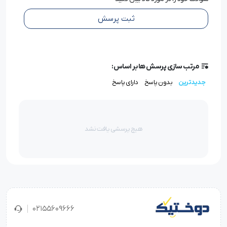
ثبت پرسش
مرتب سازی پرسش ها بر اساس:
جدیدترین
بدون پاسخ
دارای پاسخ
هیچ پرسشی یافت نشد
02155609666