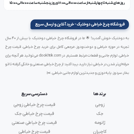
روز های شنبه تا چهارشنبه از ساعت 10:00 الی 18:00 و روز پنجشنبه ساعت 10:00 الی 15:00
فروشگاه چرخ خیاطی دوختیک - خرید آنلاین و ارسال سریع
به دوختیک خوش آمدید! 🌟 ما در فروشگاه چرخ خیاطی دوختیک، با بیش از ۴۰ سال
تجربه در حوزه خیاطی و دوخت‌ودوز، مرجعی کامل برای خرید چرخ خیاطی، قیمت چرخ
خیاطی، لوازم جانبی و قطعات مرتبط هستیم. در dookhtik.com می‌توانید هر آنچه برای
حرفه‌ای‌تر شدن در خیاطی نیاز دارید، پیدا کنید؛ از چرخ خیاطی صنعتی و خانگی گرفته تا اتو
بخار، سردوز، پایه‌دوزی و جدیدترین لوازم جانبی خیاطی. ✂️
برند ها
دسترسی سریع
زوجی
قیمت چرخ خیاطی زوجی
جک
قیمت چرخ خیاطی جک
ژانومه
قیمت چرخ خیاطی صنعتی
کاچیران
قیمت چرخ خیاطی