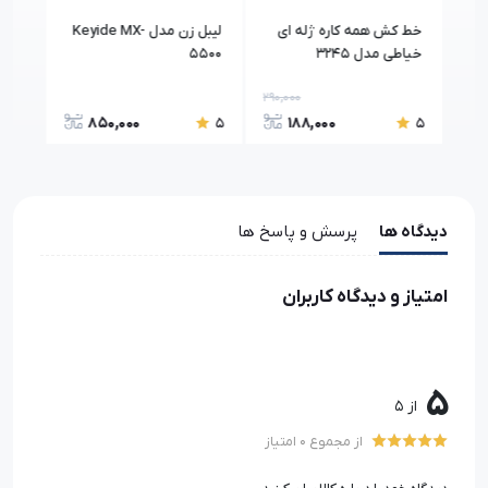
خط کش همه کاره ژله ای
لیبل زن مدل Keyide MX-
نخ چ
خیاطی مدل 3245
5500
290,000
650,
850,000
188,000
5
5
5
دیدگاه ها
پرسش و پاسخ ها
امتیاز و دیدگاه کاربران
5
از 5
از مجموع 0 امتیاز