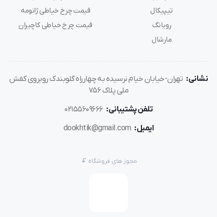
تیپیکال
قیمت چرخ خیاطی ژانومه
رویانگ
قیمت چرخ خیاطی کاچیران
مارشال
نشانی:
تهران-خیابان خیام نرسیده به چهارراه گلوبندک روبروی کفش
ملی پلاک 756
تلفن پشتیبانی:
02155609666
ایمیل:
dookhtik@gmail.com
مجوز های فروشگاه