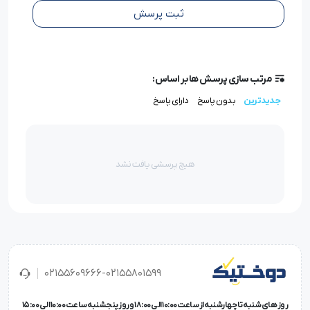
ثبت پرسش
می توانید این محصول را با ضمانت اصالت و کیفیت کالا از
سایت امین نژاد خریداری نموده و در سریعترین زمان ممکن
سفارش خود را درب منزل تحویل بگیرید.
مرتب سازی پرسش ها بر اساس:
جدیدترین
بدون پاسخ
دارای پاسخ
جهت خرید انواع شلنگ اتو گازی با کیفیت بر روی
لینک
کلیک
کنید.
هیچ پرسشی یافت نشد
02155609666-02155801599
روز های شنبه تا چهارشنبه از ساعت 10:00 الی 18:00 و روز پنجشنبه ساعت 10:00 الی 15:00