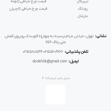
تیپیکال
قیمت چرخ خیاطی ژانومه
رویانگ
قیمت چرخ خیاطی کاچیران
مارشال
نشانی:
تهران-خیابان خیام نرسیده به چهارراه گلوبندک روبروی کفش
ملی پلاک 756
تلفن پشتیبانی:
02155609666-02155801599
ایمیل:
dookhtik@gmail.com
مجوز های فروشگاه