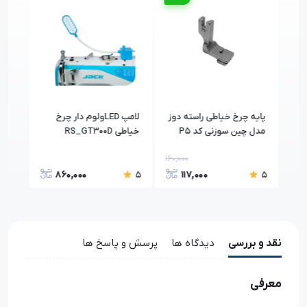
ل
پایه چرخ خیاطی راسته دوز
لامپ LEDولوم دار چرخ
میزا
مدل چین سوزنی کد P5
خیاطی RS_GT300D
رزاتکس
160,000
860,000
117,000
5
5
5
نقد و بررسی
دیدگاه ها
پرسش و پاسخ ها
معرفی