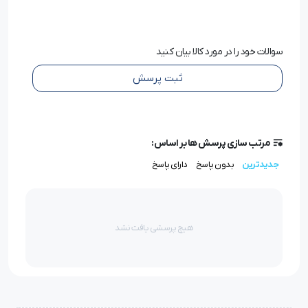
سیستم تنظیم سرعت ندارد
جنس بدنه: چدن
اقلام همراه: میزپایه فابریک / آنتن مخصوص دستگاه / روغن 1
سوالات خود را در مورد کالا بیان کنید
لیتری / پیچ گوشتی / دفترچه لوازم / 1بسته سوزن / قیچی سرنخ
ثبت پرسش
زن / میزپایه چرخ دار
استانداردها ایزو 9001 ، ایزو 14000 ، استاندارد اروپا
نوع گارانتی گارانتی یک ساله طلایی
مرتب سازی پرسش ها بر اساس:
جدیدترین
بدون پاسخ
دارای پاسخ
هیچ پرسشی یافت نشد