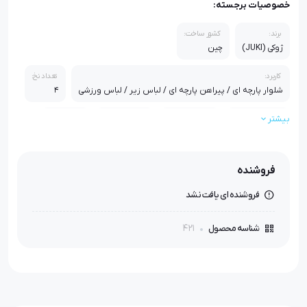
خصوصیات برجسته:
برند:
کشور ساخت:
ژوکی (JUKI)
چین
کاربرد:
تعداد نخ:
شلوار پارچه ای / پیراهن پارچه ای / لباس زیر / لباس ورزشی
4
بیشتر
تعداد کارپیش بر:
تکنولوژی ماشین:
ضخامت دوخت:
موتور:
تک کاربر
مکانیکی
ظریف دوز
دینام بزرگ
جنس بدنه:
فروشنده
چدن
فروشنده ای یافت نشد
اقلام همراه:
میزپایه فابریک / آنتن مخصوص دستگاه / روغن 1 لیتری / پیچ گوشتی /
421
شناسه محصول
دفترچه لوازم / 1بسته سوزن / قیچی سرنخ زن / میزپایه چرخ دار
استاندارد:
گارانتی:
ایزو 9001 ، ایزو 14000 ، استاندارد اروپا
گارانتی یک ساله طلایی