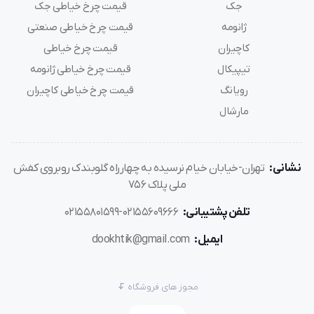
جک
قیمت چرخ خیاطی جک
ژانومه
قیمت چرخ خیاطی صنعتی
کاچیران
قیمت چرخ خیاطی
تیپیکال
قیمت چرخ خیاطی ژانومه
رویانگ
قیمت چرخ خیاطی کاچیران
مارشال
نشانی:
تهران-خیابان خیام نرسیده به چهارراه گلوبندک روبروی کفش
ملی پلاک 756
تلفن پشتیبانی:
02155609666-02155801599
ایمیل:
dookhtik@gmail.com
مجوز های فروشگاه