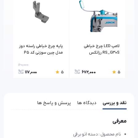
لامپ LED چرخ خیاطی
پایه چرخ خیاطی راسته دوز
کفی 
RS_G30S رزاتکس
مدل چین سوزنی کد P5
سیل
160,000
300,
117,000
672,000
5
5
5
نقد و بررسی
دیدگاه ها
پرسش و پاسخ ها
معرفی
نام محصول : دسته اتو برقی