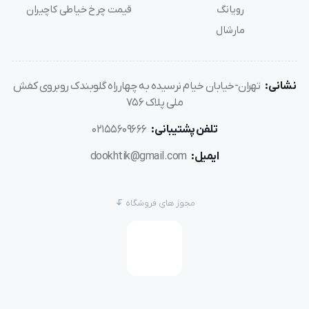
رویانگ
قیمت چرخ خیاطی کاچیران
مارشال
نشانی:
تهران-خیابان خیام نرسیده به چهارراه گلوبندک روبروی کفش
ملی پلاک 756
تلفن پشتیبانی:
02155609666
ایمیل:
dookhtik@gmail.com
مجوز های فروشگاه