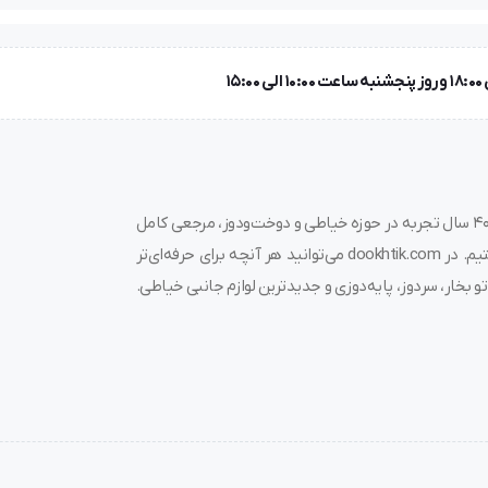
به دوختیک خوش آمدید! 🌟 ما در فروشگاه چرخ خیاطی دوختیک، با بیش از ۴۰ سال تجربه در حوزه خیاطی و دوخت‌ودوز، مرجعی کامل
برای خرید چرخ خیاطی، قیمت چرخ خیاطی، لوازم جانبی و قطعات مرتبط هستیم. در dookhtik.com می‌توانید هر آنچه برای حرفه‌ای‌تر
و بخار، سردوز، پایه‌دوزی و جدیدترین لوازم جانبی خیاطی.