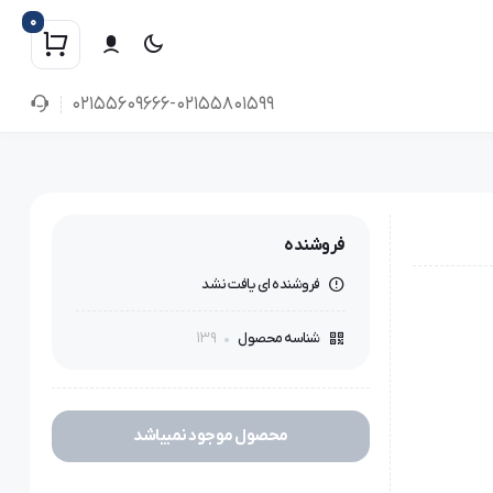
0
02155609666-02155801599
فروشنده
فروشنده ای یافت نشد
139
شناسه محصول
محصول موجود نمیباشد