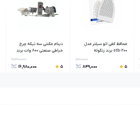
محافظ کفی اتو سیلتر مدل
دینام مگنتی سه تیکه چرخ
stb-200 برند زنگوله
خیاطی صنعتی 800 وات برند
Rosatex
17,300,000
1,200,000
16,980,000
849,000
5
5