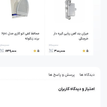
 مدل
میزان بند آهن ربایی گیره دار
محافظ کفی اتو گازی مدل 6pc
خرچنگی
برند زنگوله
1,200,000
380,000
120,000
849,000
300,000
84
5
5
دیدگاه ها
پرسش و پاسخ ها
امتیاز و دیدگاه کاربران