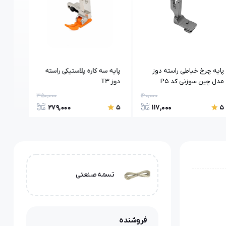
پایه چرخ خیاطی راسته دوز
پایه سه کاره پلاستیکی راسته
مدل چین سوزنی کد P5
دوز T3
RS_G20S ر
350,000
160,000
279,000
117,000
5
5
5
تسمه صنعتی
فروشنده