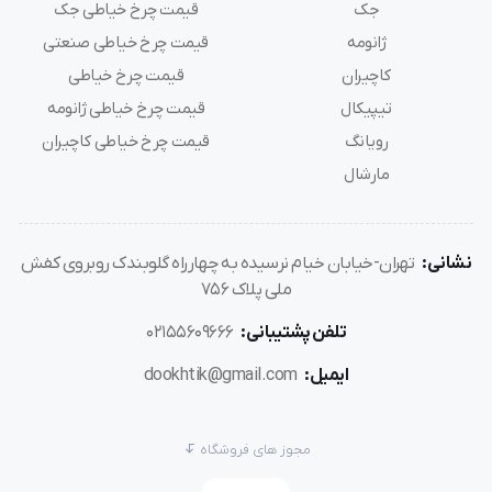
جک
قیمت چرخ خیاطی جک
سایز خود محصول: 45*35*29
ژانومه
قیمت چرخ خیاطی صنعتی
طرح روی بدنه: ندارد
اقلام همراه: کفی نسوز / دفترچه راهنمای فارسی
کاچیران
قیمت چرخ خیاطی
استانداردها: استانداردCE اروپا , استاندارد جهانی PSE , ایزو
تیپیکال
قیمت چرخ خیاطی ژانومه
9001 و ایزو 14000 از شرکت TUV
رویانگ
قیمت چرخ خیاطی کاچیران
نوع گارانتی: گارانتی شش ماهه طلایی گارانتی شامل همه
مارشال
قطعات می باشد
سال تولید 2022
نشانی:
تهران-خیابان خیام نرسیده به چهارراه گلوبندک روبروی کفش
ملی پلاک 756
تلفن پشتیبانی:
02155609666
ایمیل:
dookhtik@gmail.com
مجوز های فروشگاه