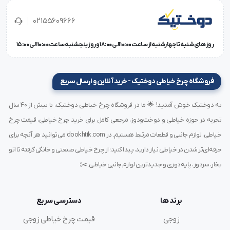
پارچه ضخیم / پارچه نازک
توان مصرفی (W): 800 وات
02155609666
زمان آماده شدن بخار برای اتو کشی 20 دقیقه
روز های شنبه تا چهارشنبه از ساعت 10:00 الی 18:00 و روز پنجشنبه ساعت 10:00 الی 15:00
زنگ هشدار جلوگیری از سوختن پارچه ندارد
سیستم خودکار بخار: دارد
ظرفیت مخزن آب: 3.5 لیتر
فروشگاه چرخ خیاطی دوختیک - خرید آنلاین و ارسال سریع
قابلیت قطع کردن خودکار بخار: دارد
به دوختیک خوش آمدید! 🌟 ما در فروشگاه چرخ خیاطی دوختیک، با بیش از ۴۰ سال
قفل کودک: ندارد
تجربه در حوزه خیاطی و دوخت‌ودوز، مرجعی کامل برای خرید چرخ خیاطی، قیمت چرخ
میزان مصرف انرژی: B
خیاطی، لوازم جانبی و قطعات مرتبط هستیم. در dookhtik.com می‌توانید هر آنچه برای
نمایشگر: دارد
ولتاژ ورودی برق (V): 220 ولت
حرفه‌ای‌تر شدن در خیاطی نیاز دارید، پیدا کنید؛ از چرخ خیاطی صنعتی و خانگی گرفته تا اتو
چراغ راهنمای ترموستات: دارد
بخار، سردوز، پایه‌دوزی و جدیدترین لوازم جانبی خیاطی. ✂️
جنس کفه صفحه نسوز
فشار سنج: دارد
برند ها
دسترسی سریع
سایر مزایا: قدرت زیاد در پخش بخار / قابلیت اطو کشی هر نوع
زوجی
قیمت چرخ خیاطی زوجی
پارچه با بخار آب یا بدون بخار / مخزن استیل ضد رسوب و زنگ