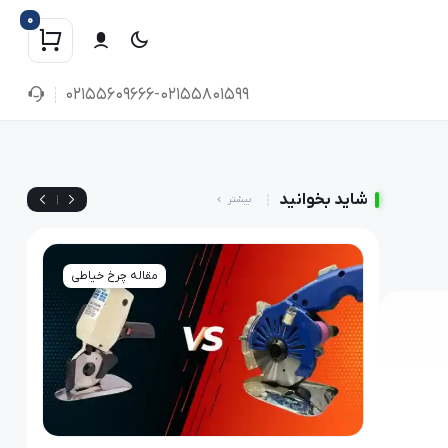
0
02155609666-02155801599
شاید بخوانید
|
بیشتر
رخ خیاطی
مقاله چرخ خیاطی