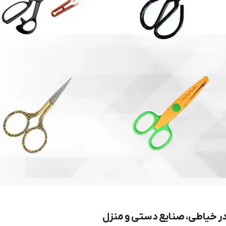
234 بازدید
سارا
06 مرداد 1405
19 بازدید
معرفی انواع قیچی برقی برش پارچه؛ گردبر، عمودبر، سوسماری و بیشتر
نمایندگی رسمی چرخ خیاطی زوجی در مازندران
در خیاطی، صنایع دستی و منزل