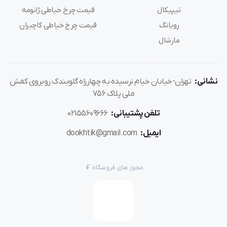
تیپیکال
قیمت چرخ خیاطی ژانومه
رویانگ
قیمت چرخ خیاطی کاچیران
مارشال
نشانی:
تهران-خیابان خیام نرسیده به چهارراه گلوبندک روبروی کفش
ملی پلاک 756
تلفن پشتیبانی:
02155609666
ایمیل:
dookhtik@gmail.com
مجوز های فروشگاه