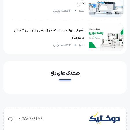
خرید
سارا
3 هفته پیش
معرفی بهترین راسته دوز زوجی | بررسی 5 مدل
پرطرفدار
سارا
3 هفته پیش
هشتگ های داغ
02155609666