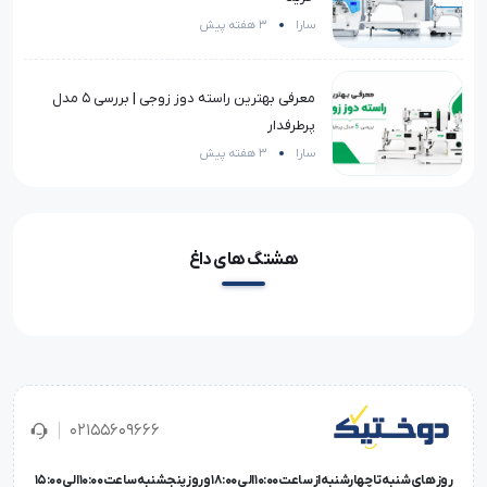
سارا
3 هفته پیش
معرفی بهترین راسته دوز زوجی | بررسی 5 مدل
پرطرفدار
سارا
3 هفته پیش
هشتگ های داغ
02155609666
روز های شنبه تا چهارشنبه از ساعت 10:00 الی 18:00 و روز پنجشنبه ساعت 10:00 الی 15:00