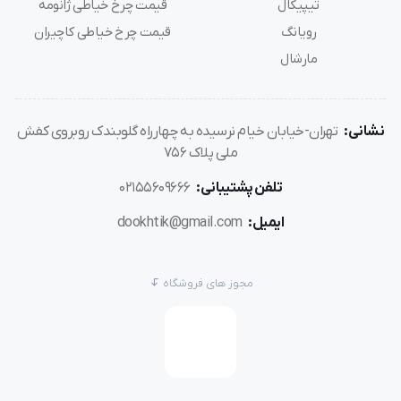
تیپیکال
قیمت چرخ خیاطی ژانومه
رویانگ
قیمت چرخ خیاطی کاچیران
مارشال
نشانی:
تهران-خیابان خیام نرسیده به چهارراه گلوبندک روبروی کفش
ملی پلاک 756
تلفن پشتیبانی:
02155609666
ایمیل:
dookhtik@gmail.com
مجوز های فروشگاه