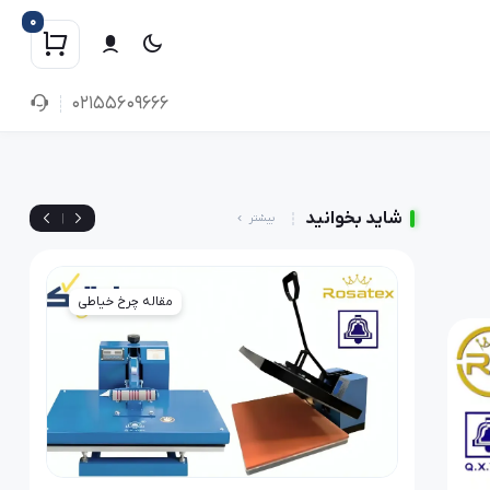
0
02155609666
شاید بخوانید
|
بیشتر
رخ خیاطی
مقاله چرخ خیاطی