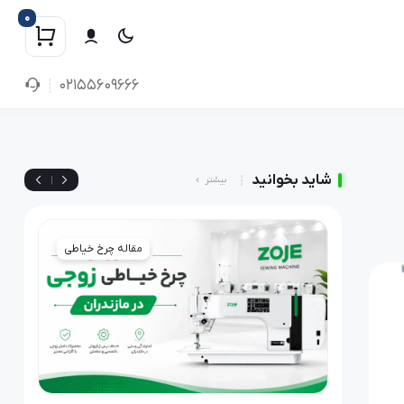
0
02155609666
شاید بخوانید
|
بیشتر
رخ خیاطی
مقاله چرخ خیاطی