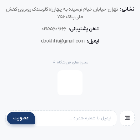
نشانی:
تهران-خیابان خیام نرسیده به چهارراه گلوبندک روبروی کفش
ملی پلاک 756
تلفن پشتیبانی:
02155609666
ایمیل:
dookhtik@gmail.com
مجوز های فروشگاه
عضویت