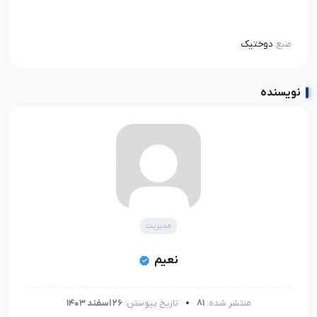
دوختیک
منبع:
نویسنده
مدیریت
نعیم
منتشر شده:
81
تاریخ پیوستن:
26 اسفند 1403