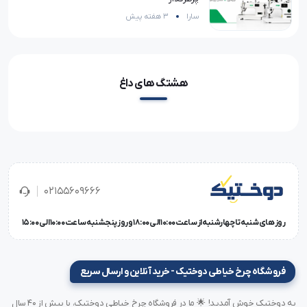
سارا
3 هفته پیش
هشتگ های داغ
02155609666
روز های شنبه تا چهارشنبه از ساعت 10:00 الی 18:00 و روز پنجشنبه ساعت 10:00 الی 15:00
فروشگاه چرخ خیاطی دوختیک - خرید آنلاین و ارسال سریع
به دوختیک خوش آمدید! 🌟 ما در فروشگاه چرخ خیاطی دوختیک، با بیش از ۴۰ سال