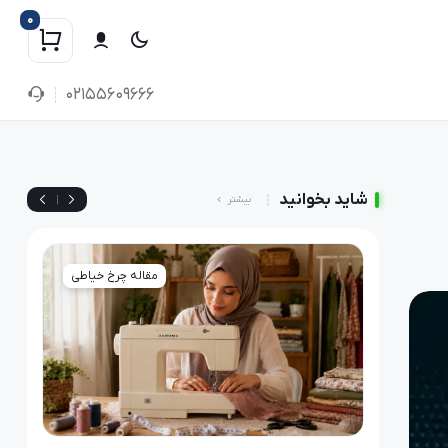
0
02155609666
شاید بخوانید
|
بیشتر
رخ خیاطی
مقاله چرخ خیاطی