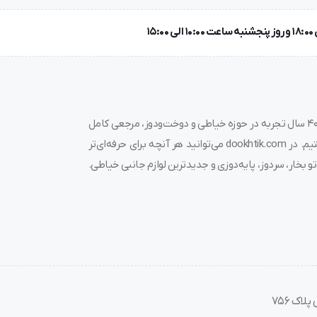
به دوختیک خوش آمدید! 🌟 ما در فروشگاه چرخ خیاطی دوختیک، با بیش از ۴۰ سال تجربه در حوزه خیاطی و دوخت‌ودوز، مرجعی کامل
برای خرید چرخ خیاطی، قیمت چرخ خیاطی، لوازم جانبی و قطعات مرتبط هستیم. در dookhtik.com می‌توانید هر آنچه برای حرفه‌ای‌تر
و بخار، سردوز، پایه‌دوزی و جدیدترین لوازم جانبی خیاطی.
اک 756