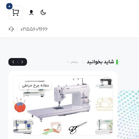
0
02155609666
شاید بخوانید
|
بیشتر
رخ خیاطی
مقاله چرخ خیاطی